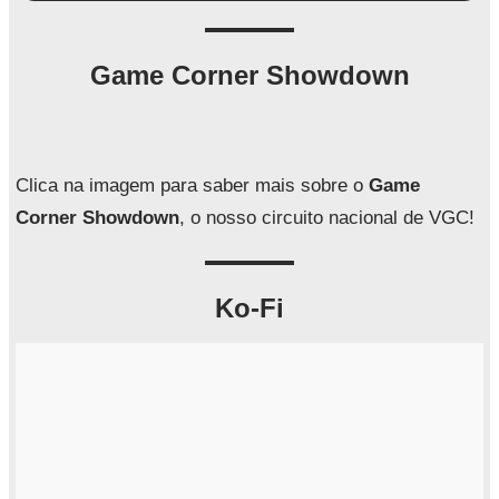
e
s
q
Game Corner Showdown
u
i
s
a
Clica na imagem para saber mais sobre o
Game
r
Corner Showdown
, o nosso circuito nacional de VGC!
Ko-Fi