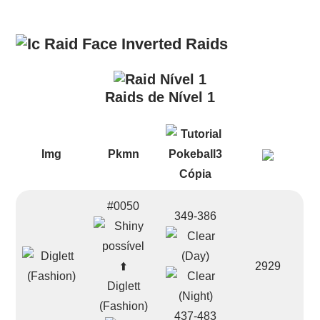
Raids
Raids de Nível 1
Img
Pkmn
#0050
349-386
⬆️
2929
Diglett
(Fashion)
437-483