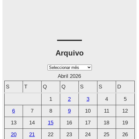
Arquivo
A
r
Abril 2026
q
S
T
Q
Q
S
S
D
u
1
2
3
4
5
i
6
7
8
9
10
11
12
v
o
13
14
15
16
17
18
19
20
21
22
23
24
25
26