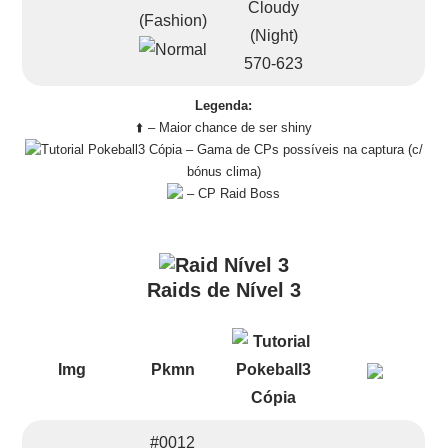
(Fashion)
570-623
Legenda:
⬆️ – Maior chance de ser shiny
– Gama de CPs possíveis na captura (c/
bónus clima)
– CP Raid Boss
Raids de Nível 3
Img
Pkmn
#0012