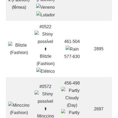
#0522
461-504
⬆️
2895
Blitzle
577-630
(Fashion)
456-498
#0572
⬆️
2697
Minccino