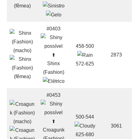
#0403
458-500
⬆️
2873
Shinx
572-625
(Fashion)
#0453
500-544
⬆️
3061
Croagunk
625-680
(Fashion)