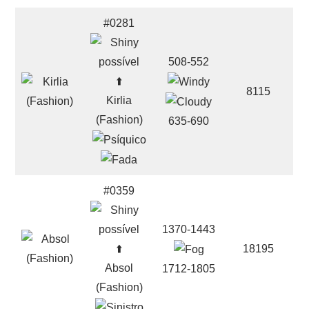
#0281
508-552
⬆️
8115
Kirlia
(Fashion)
635-690
#0359
1370-1443
⬆️
18195
Absol
1712-1805
(Fashion)