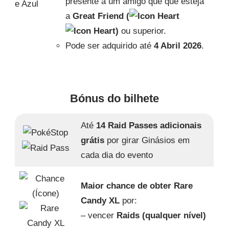
presente a um amigo que que esteja
a
Great Friend (
)
ou superior.
Pode ser adquirido até
4 Abril 2026
.
Bónus do bilhete
Até
14 Raid Passes adicionais
grátis
por girar Ginásios em
cada dia do evento
Maior chance de obter Rare
Candy XL
por:
– vencer
Raids (qualquer nível)