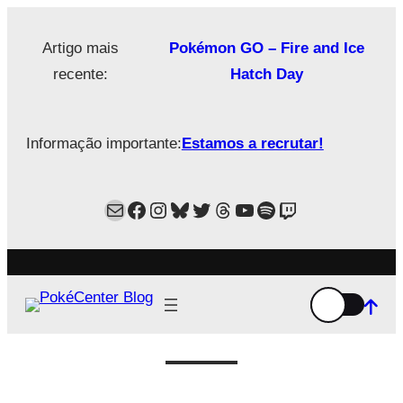
Saltar
para
Artigo mais
Pokémon GO – Fire and Ice
o
recente:
Hatch Day
conteúdo
Informação importante:
Estamos a recrutar!
Mail
Facebook
Instagram
Bluesky
Twitter
Estamos no Threads!
YouTube
Spotify
Twitch