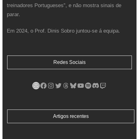
treinadores Portugueses”, e não mostra sinais de
parar.
Em 2024, o Prof. Dinis Sobro juntou-se á equipa.
Redes Sociais
Mail
Facebook
Instagram
Twitter
Threads
Bluesky
YouTube
Spotify
Discord
Twitch
Artigos recentes