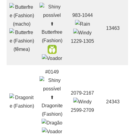
983-1044
⬆️
13463
Butterfree
(Fashion)
1229-1305
#0149
2079-2167
⬆️
24343
Dragonite
2599-2709
(Fashion)