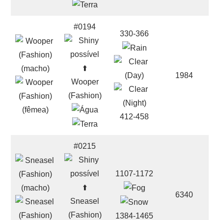
#0194
330-366
⬆️
1984
Wooper
(Fashion)
412-458
#0215
1107-1172
⬆️
6340
Sneasel
(Fashion)
1384-1465