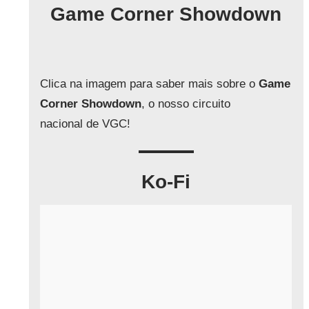
q
Game Corner Showdown
u
i
s
a
Clica na imagem para saber mais sobre o
Game
r
Corner Showdown
, o nosso circuito
nacional de VGC!
Ko-Fi