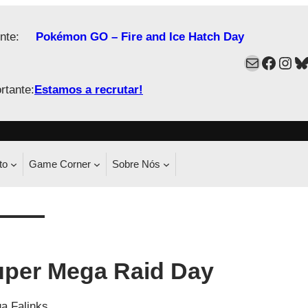
nte:
Pokémon GO – Fire and Ice Hatch Day
Mail
Faceb
Ins
B
rtante:
Estamos a recrutar!
to
Game Corner
Sobre Nós
uper Mega Raid Day
a Falinks.