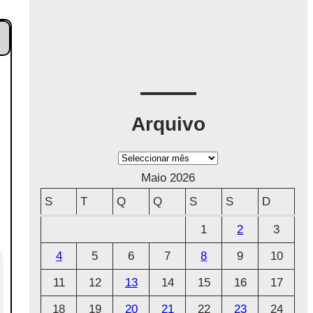
Arquivo
A
r
Maio 2026
q
S
T
Q
Q
S
S
D
u
1
2
3
i
4
5
6
7
8
9
10
v
o
11
12
13
14
15
16
17
18
19
20
21
22
23
24