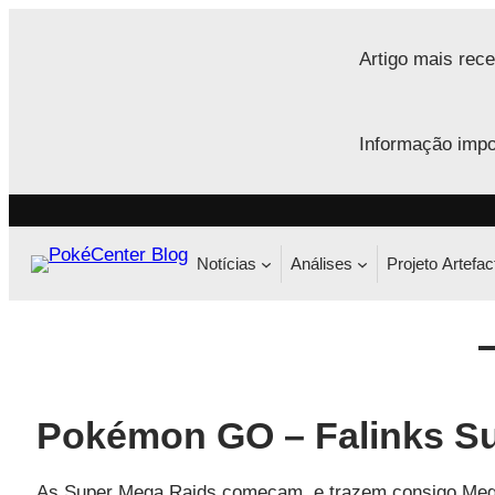
Saltar
para
Artigo mais rece
o
conteúdo
Informação impo
Notícias
Análises
Projeto Artefac
Pokémon GO – Falinks S
As Super Mega Raids começam, e trazem consigo Meg