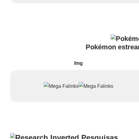
Pokémon estre
Img
Pesquisas