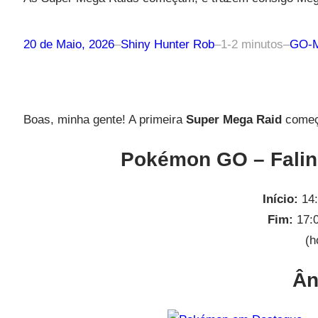
20 de Maio, 2026
–
Shiny Hunter Rob
–
1-2 minutos
–
GO-M
Boas, minha gente! A primeira
Super Mega Raid
come
Pokémon GO – Falin
Início:
14:
Fim:
17:0
(h
Ân