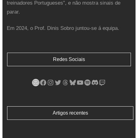
treinadores Portugueses”, e não mostra sinais de
parar.
Em 2024, o Prof. Dinis Sobro juntou-se á equipa.
Redes Sociais
Mail
Facebook
Instagram
Twitter
Threads
Bluesky
YouTube
Spotify
Discord
Twitch
Artigos recentes