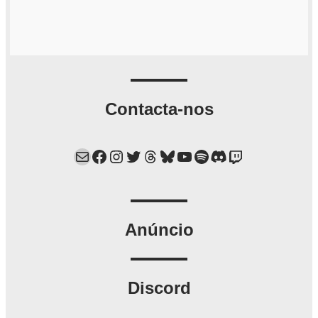
Contacta-nos
Mail
Facebook
Instagram
Twitter
Threads
Bluesky
YouTube
Spotify
Discord
Twitch
Anúncio
Discord