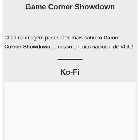
q
Game Corner Showdown
u
i
s
a
Clica na imagem para saber mais sobre o
Game
r
Corner Showdown
, o nosso circuito nacional de VGC!
Ko-Fi