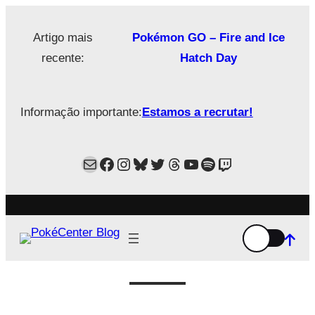
Saltar
para
Artigo mais
Pokémon GO – Fire and Ice
o
recente:
Hatch Day
conteúdo
Informação importante:
Estamos a recrutar!
Mail
Facebook
Instagram
Bluesky
Twitter
Estamos no Threads!
YouTube
Spotify
Twitch