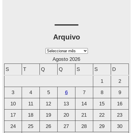
Arquivo
A
r
Agosto 2026
q
S
T
Q
Q
S
S
D
u
1
2
i
3
4
5
6
7
8
9
v
o
10
11
12
13
14
15
16
17
18
19
20
21
22
23
24
25
26
27
28
29
30