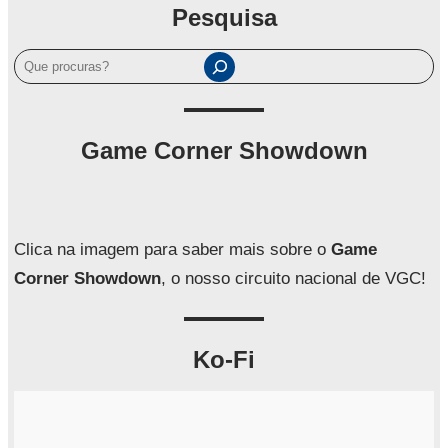
Pesquisa
P
e
s
q
Game Corner Showdown
u
i
s
a
Clica na imagem para saber mais sobre o
Game
r
Corner Showdown
, o nosso circuito nacional de VGC!
Ko-Fi