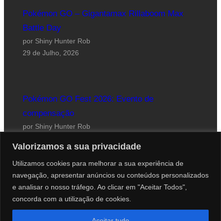
Pokémon GO – Gigantamax Rillaboom Max
Battle Day
por Shiny Hunter Rob
29 de Julho, 2026
Pokémon GO Fest 2026: Evento de
compensação
por Shiny Hunter Rob
24 de Julho, 2026
Valorizamos a sua privacidade
Utilizamos cookies para melhorar a sua experiência de
navegação, apresentar anúncios ou conteúdos personalizados
e analisar o nosso tráfego. Ao clicar em "Aceitar Todos",
concorda com a utilização de cookies.
Website desenhado por Roberto Coutinho
Aceitar tudo