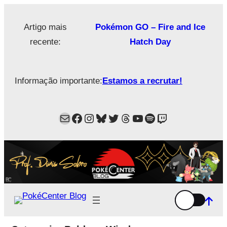
Saltar
para
Artigo mais
Pokémon GO – Fire and Ice
o
recente:
Hatch Day
conteúdo
Informação importante:
Estamos a recrutar!
Mail
Facebook
Instagram
Bluesky
Twitter
Estamos no Threads!
YouTube
Spotify
Twitch