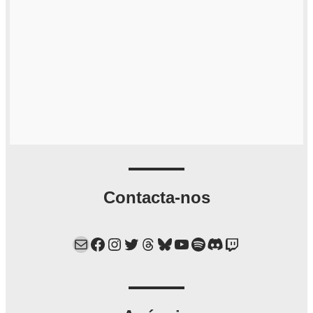
Contacta-nos
Mail
Facebook
Instagram
Twitter
Threads
Bluesky
YouTube
Spotify
Discord
Twitch