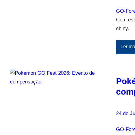
GO-Fore
Com est
shiny.
Ler ma
Poké
com
24 de Ju
GO-Fore