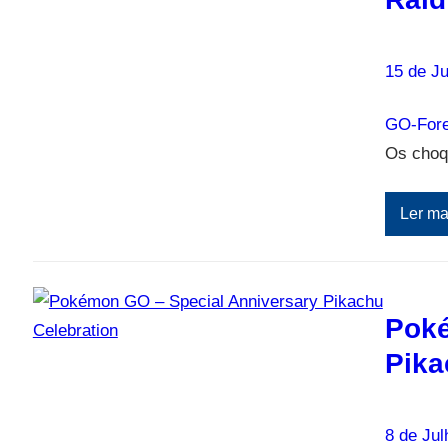
15 de Ju
GO-Fore
Os choq
Ler ma
Poké
Pika
8 de Jul