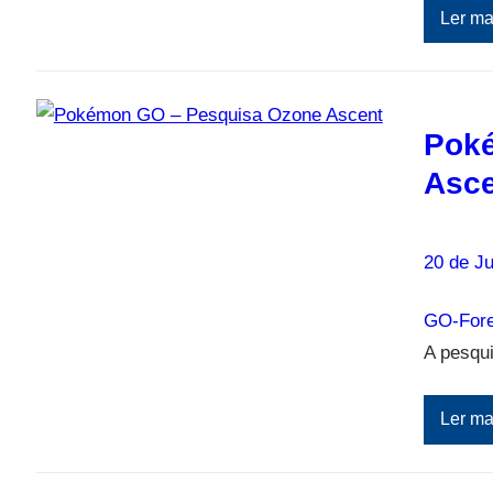
Ler ma
Pok
Asce
20 de Ju
GO-Fore
A pesqu
Ler ma