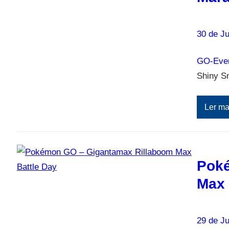
30 de Ju
GO-Eve
Shiny S
Ler ma
Poké
Max 
29 de Ju