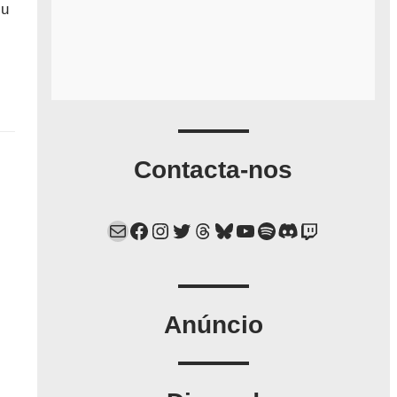
iu
Contacta-nos
Mail
Facebook
Instagram
Twitter
Threads
Bluesky
YouTube
Spotify
Discord
Twitch
Anúncio