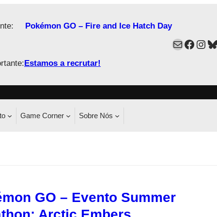
nte:
Pokémon GO – Fire and Ice Hatch Day
Mail
Faceb
Ins
B
rtante:
Estamos a recrutar!
to
Game Corner
Sobre Nós
émon GO – Evento Summer
thon: Arctic Embers