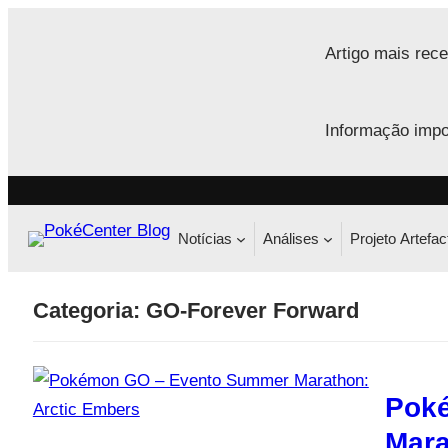
Saltar
para
Artigo mais rece
o
conteúdo
Informação impo
Notícias
Análises
Projeto Artefac
Categoria:
GO-Forever Forward
Pok
Mara