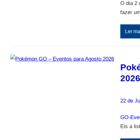
O dia 2 
fazer u
Ler ma
Poké
202
22 de Ju
GO-Even
Eis a l