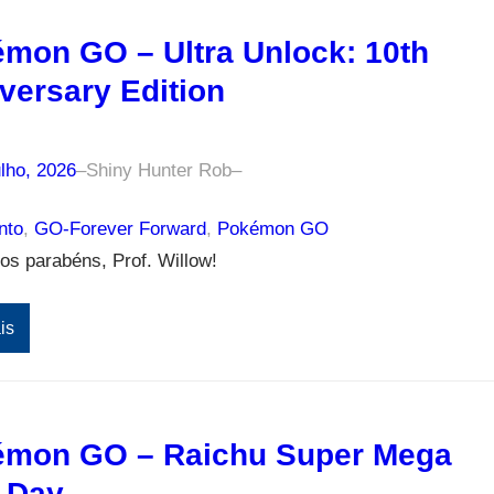
mon GO – Ultra Unlock: 10th
versary Edition
lho, 2026
–
Shiny Hunter Rob
–
nto
, 
GO-Forever Forward
, 
Pokémon GO
s parabéns, Prof. Willow!
is
mon GO – Raichu Super Mega
 Day