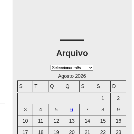
Arquivo
A
r
Agosto 2026
q
S
T
Q
Q
S
S
D
u
1
2
i
3
4
5
6
7
8
9
v
o
10
11
12
13
14
15
16
17
18
19
20
21
22
23