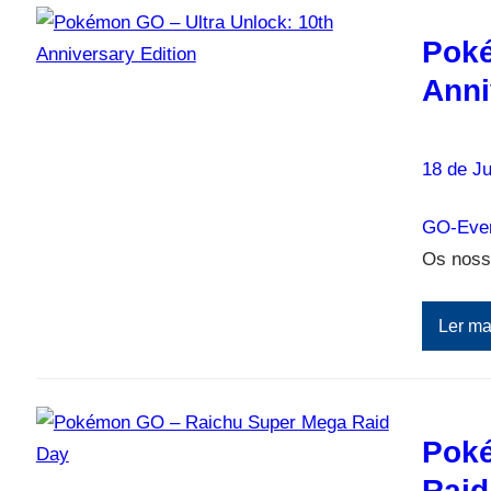
Poké
Anni
18 de Ju
GO-Eve
Os nosso
Ler ma
Poké
Raid