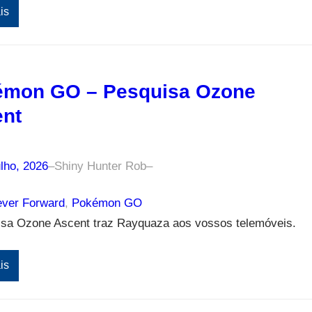
is
émon GO – Pesquisa Ozone
nt
lho, 2026
–
Shiny Hunter Rob
–
ver Forward
, 
Pokémon GO
isa Ozone Ascent traz Rayquaza aos vossos telemóveis.
is