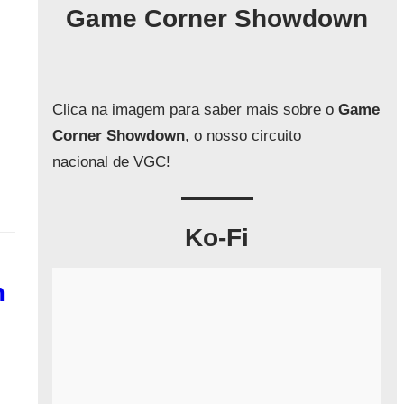
q
Game Corner Showdown
u
i
s
a
Clica na imagem para saber mais sobre o
Game
r
Corner Showdown
, o nosso circuito
nacional de VGC!
Ko-Fi
m