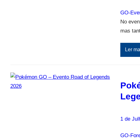
GO-Eve
No event
mas tan
Ler ma
Poké
Lege
1 de Jul
GO-Fore