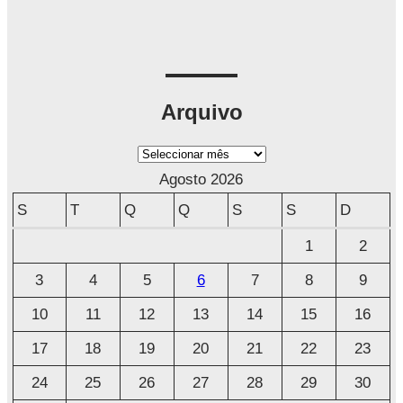
Arquivo
A
r
Agosto 2026
q
S
T
Q
Q
S
S
D
u
1
2
i
3
4
5
6
7
8
9
v
o
10
11
12
13
14
15
16
17
18
19
20
21
22
23
24
25
26
27
28
29
30