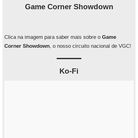
q
Game Corner Showdown
u
i
s
a
Clica na imagem para saber mais sobre o
Game
r
Corner Showdown
, o nosso circuito nacional de VGC!
Ko-Fi