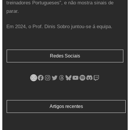
treinadores Portugueses”, e não mostra sinais de
parar.
Em 2024, o Prof. Dinis Sobro juntou-se á equipa.
Redes Sociais
Mail
Facebook
Instagram
Twitter
Threads
Bluesky
YouTube
Spotify
Discord
Twitch
Artigos recentes