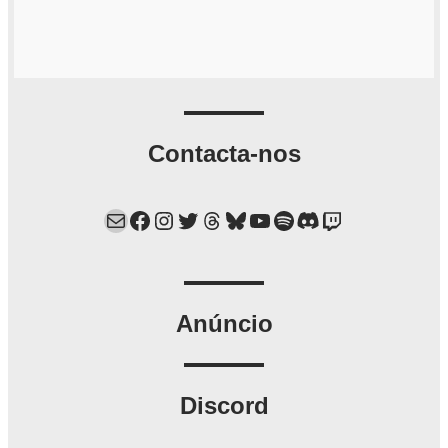
Contacta-nos
Mail
Facebook
Instagram
Twitter
Threads
Bluesky
YouTube
Spotify
Discord
Twitch
Anúncio
Discord