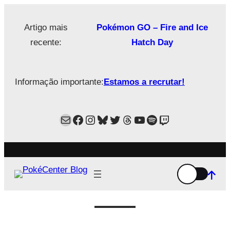
Saltar
para
Artigo mais
Pokémon GO – Fire and Ice
o
recente:
Hatch Day
conteúdo
Informação importante:
Estamos a recrutar!
Mail
Facebook
Instagram
Bluesky
Twitter
Estamos no Threads!
YouTube
Spotify
Twitch