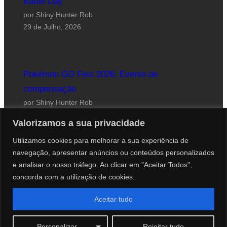
Battle Day
por Shiny Hunter Rob
29 de Julho, 2026
Pokémon GO Fest 2026: Evento de
compensação
por Shiny Hunter Rob
24 de Julho, 2026
Valorizamos a sua privacidade
Utilizamos cookies para melhorar a sua experiência de
navegação, apresentar anúncios ou conteúdos personalizados
e analisar o nosso tráfego. Ao clicar em "Aceitar Todos",
concorda com a utilização de cookies.
Website desenhado por Roberto Coutinho
Aceitar tudo
© 2012-2026 PokéCenter Blog
Personalizar
Rejeitar tudo