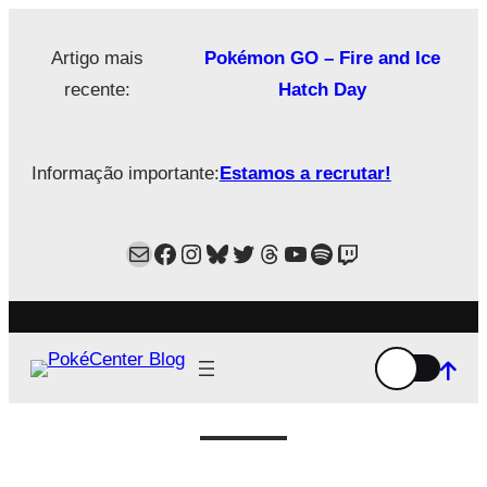
Saltar
para
Artigo mais
Pokémon GO – Fire and Ice
o
recente:
Hatch Day
conteúdo
Informação importante:
Estamos a recrutar!
Mail
Facebook
Instagram
Bluesky
Twitter
Estamos no Threads!
YouTube
Spotify
Twitch