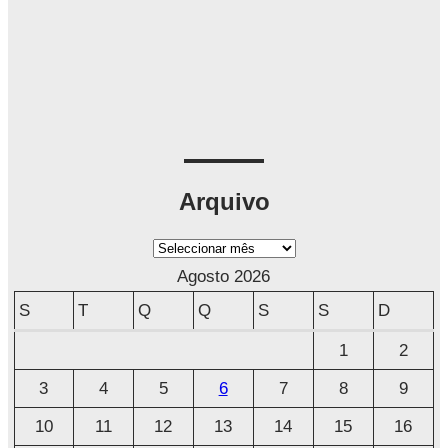
Arquivo
A
r
Agosto 2026
q
S
T
Q
Q
S
S
D
u
1
2
i
3
4
5
6
7
8
9
v
o
10
11
12
13
14
15
16