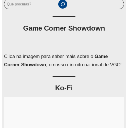
P
e
s
q
Game Corner Showdown
u
i
s
a
Clica na imagem para saber mais sobre o
Game
r
Corner Showdown
, o nosso circuito nacional de VGC!
Ko-Fi