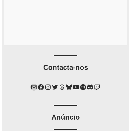
Contacta-nos
Mail
Facebook
Instagram
Twitter
Threads
Bluesky
YouTube
Spotify
Discord
Twitch
Anúncio