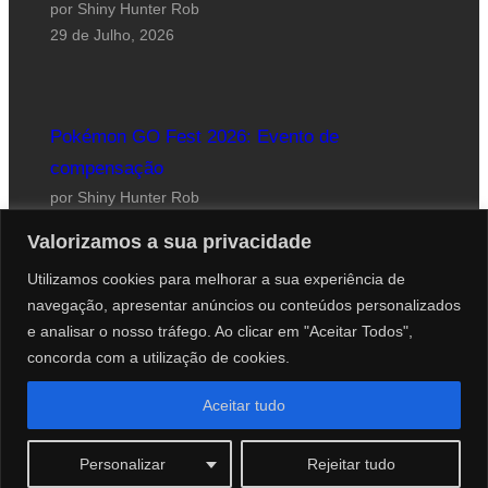
por Shiny Hunter Rob
29 de Julho, 2026
Pokémon GO Fest 2026: Evento de
compensação
por Shiny Hunter Rob
24 de Julho, 2026
Valorizamos a sua privacidade
Utilizamos cookies para melhorar a sua experiência de
navegação, apresentar anúncios ou conteúdos personalizados
e analisar o nosso tráfego. Ao clicar em "Aceitar Todos",
concorda com a utilização de cookies.
Website desenhado por Roberto Coutinho
Aceitar tudo
© 2012-2026 PokéCenter Blog
Personalizar
Rejeitar tudo