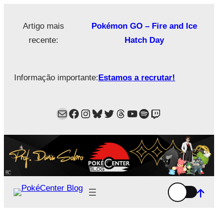
Saltar
para
Artigo mais
Pokémon GO – Fire and Ice
o
recente:
Hatch Day
conteúdo
Informação importante:
Estamos a recrutar!
Mail
Facebook
Instagram
Bluesky
Twitter
Estamos no Threads!
YouTube
Spotify
Twitch