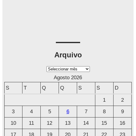
Arquivo
A
r
Agosto 2026
q
S
T
Q
Q
S
S
D
u
1
2
i
3
4
5
6
7
8
9
v
o
10
11
12
13
14
15
16
17
18
19
20
21
22
23