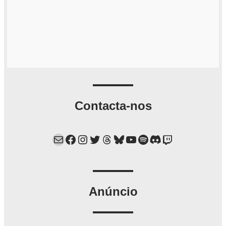
Contacta-nos
Mail
Facebook
Instagram
Twitter
Threads
Bluesky
YouTube
Spotify
Discord
Twitch
Anúncio