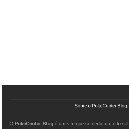
Sobre o PokéCenter Blog
O
PokéCenter Blog
é um site que se dedica a tudo so