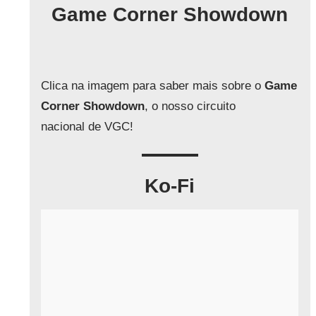
q
Game Corner Showdown
u
i
s
a
Clica na imagem para saber mais sobre o
Game
r
Corner Showdown
, o nosso circuito
nacional de VGC!
Ko-Fi