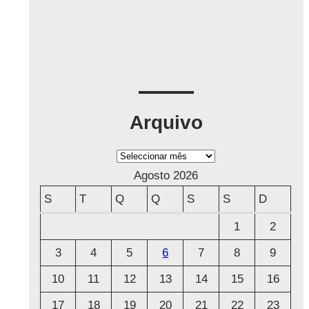
Arquivo
A
r
Agosto 2026
q
S
T
Q
Q
S
S
D
u
1
2
i
3
4
5
6
7
8
9
v
o
10
11
12
13
14
15
16
17
18
19
20
21
22
23