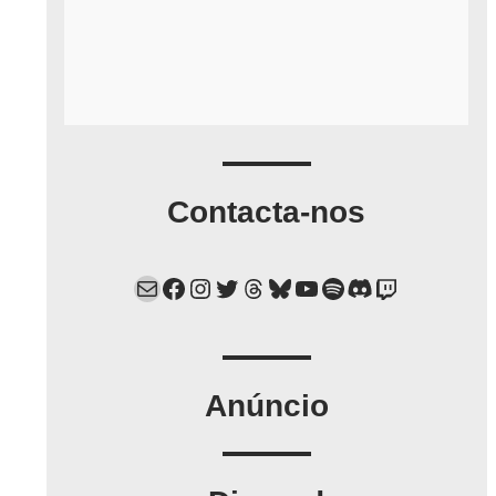
Contacta-nos
Mail
Facebook
Instagram
Twitter
Threads
Bluesky
YouTube
Spotify
Discord
Twitch
Anúncio