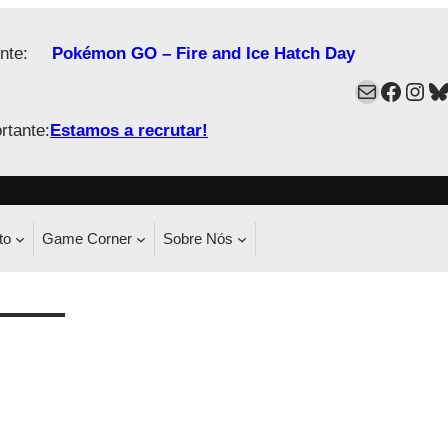
nte:
Pokémon GO – Fire and Ice Hatch Day
Mail
Faceb
Ins
B
rtante:
Estamos a recrutar!
to
Game Corner
Sobre Nós