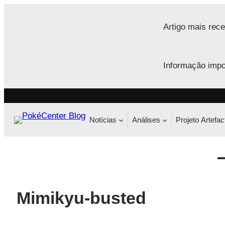
Saltar
para
Artigo mais rece
o
conteúdo
Informação impo
Notícias
Análises
Projeto Artefac
Mimikyu-busted