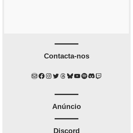
Contacta-nos
Mail
Facebook
Instagram
Twitter
Threads
Bluesky
YouTube
Spotify
Discord
Twitch
Anúncio
Discord