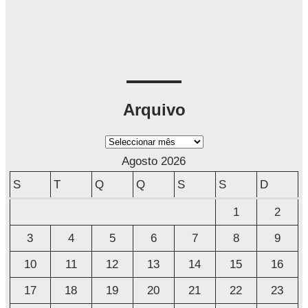
Arquivo
A
r
Agosto 2026
q
S
T
Q
Q
S
S
D
u
1
2
i
3
4
5
6
7
8
9
v
o
10
11
12
13
14
15
16
17
18
19
20
21
22
23