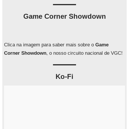
s
q
Game Corner Showdown
u
i
s
a
Clica na imagem para saber mais sobre o
Game
r
Corner Showdown
, o nosso circuito nacional de VGC!
Ko-Fi