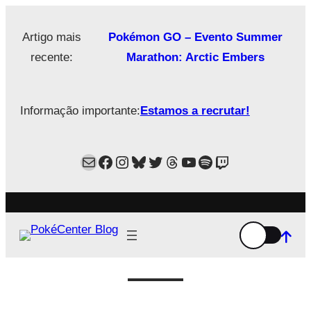
Saltar
para
Artigo mais
Pokémon GO – Evento Summer
o
recente:
Marathon: Arctic Embers
conteúdo
Informação importante:
Estamos a recrutar!
Mail
Facebook
Instagram
Bluesky
Twitter
Estamos no Threads!
YouTube
Spotify
Twitch