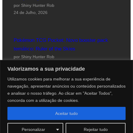
por Shiny Hunter Rob
24 de Julho, 2026
Pokémon TCG Pocket: Novo booster pack
temático: Ruler of the Skies
por Shiny Hunter Rob
23 de Julho, 2026
Valorizamos a sua privacidade
Utilizamos cookies para melhorar a sua experiência de
navegação, apresentar anúncios ou conteúdos personalizados
e analisar o nosso tráfego. Ao clicar em "Aceitar Todos",
concorda com a utilização de cookies.
Website desenhado por Roberto Coutinho
Aceitar tudo
© 2012-2026 PokéCenter Blog
Personalizar
Rejeitar tudo