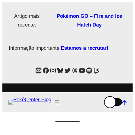
Saltar
para
Artigo mais
Pokémon GO – Fire and Ice
o
recente:
Hatch Day
conteúdo
Informação importante:
Estamos a recrutar!
Mail
Facebook
Instagram
Bluesky
Twitter
Estamos no Threads!
YouTube
Spotify
Twitch