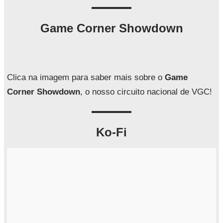
s
q
Game Corner Showdown
u
i
s
a
Clica na imagem para saber mais sobre o
Game
r
Corner Showdown
, o nosso circuito nacional de VGC!
Ko-Fi