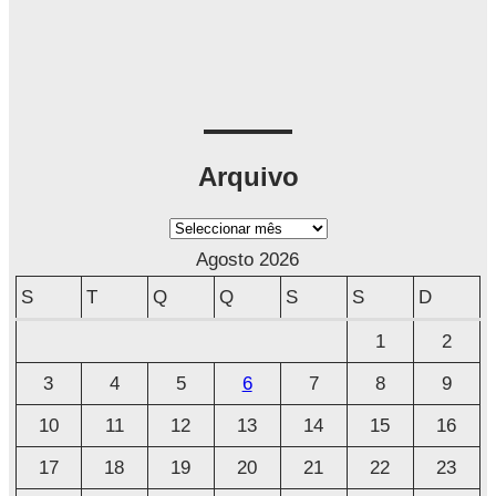
Arquivo
A
r
Agosto 2026
q
S
T
Q
Q
S
S
D
u
1
2
i
3
4
5
6
7
8
9
v
o
10
11
12
13
14
15
16
17
18
19
20
21
22
23