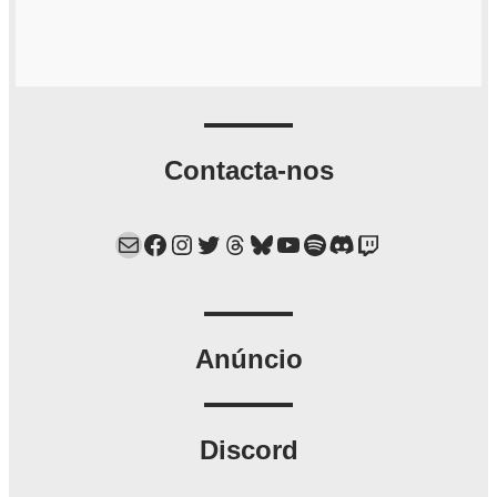
Contacta-nos
Mail
Facebook
Instagram
Twitter
Threads
Bluesky
YouTube
Spotify
Discord
Twitch
Anúncio
Discord