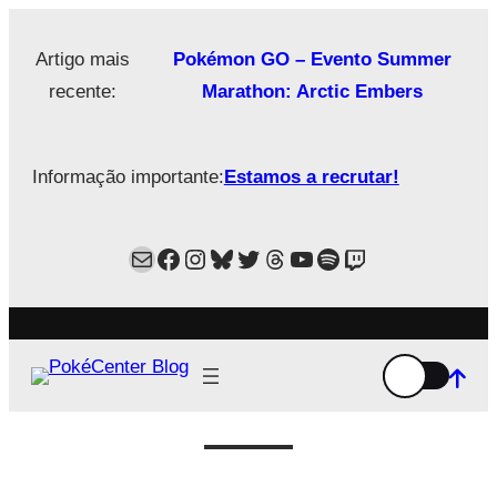
Saltar
para
Artigo mais
Pokémon GO – Evento Summer
o
recente:
Marathon: Arctic Embers
conteúdo
Informação importante:
Estamos a recrutar!
Mail
Facebook
Instagram
Bluesky
Twitter
Estamos no Threads!
YouTube
Spotify
Twitch