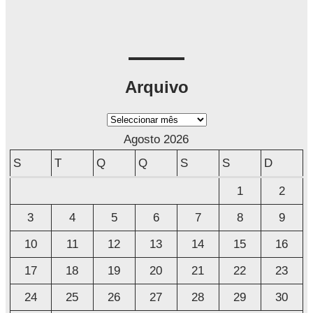
Arquivo
A
r
Agosto 2026
q
S
T
Q
Q
S
S
D
u
1
2
i
3
4
5
6
7
8
9
v
o
10
11
12
13
14
15
16
17
18
19
20
21
22
23
24
25
26
27
28
29
30