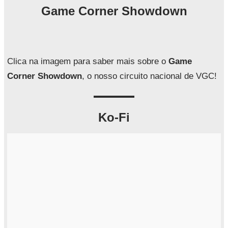
q
Game Corner Showdown
u
i
s
a
Clica na imagem para saber mais sobre o
Game
r
Corner Showdown
, o nosso circuito nacional de VGC!
Ko-Fi