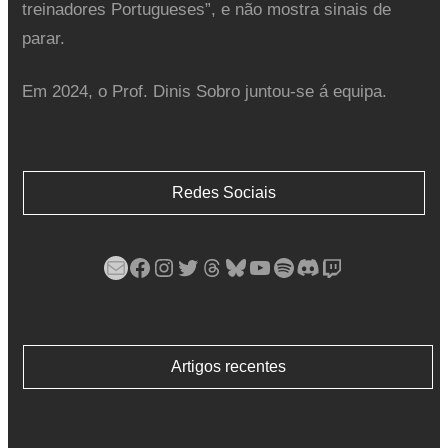
treinadores Portugueses”, e não mostra sinais de
parar.
Em 2024, o Prof. Dinis Sobro juntou-se á equipa.
Redes Sociais
Mail
Facebook
Instagram
Twitter
Threads
Bluesky
YouTube
Spotify
Discord
Twitch
Artigos recentes