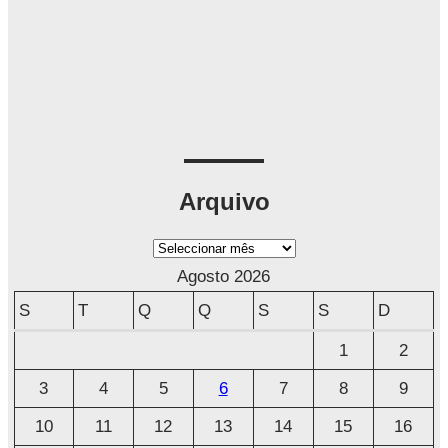
Arquivo
A
r
Agosto 2026
q
S
T
Q
Q
S
S
D
u
1
2
i
3
4
5
6
7
8
9
v
o
10
11
12
13
14
15
16