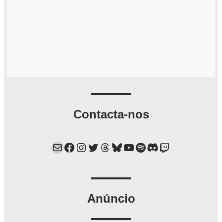
Contacta-nos
Mail
Facebook
Instagram
Twitter
Threads
Bluesky
YouTube
Spotify
Discord
Twitch
Anúncio