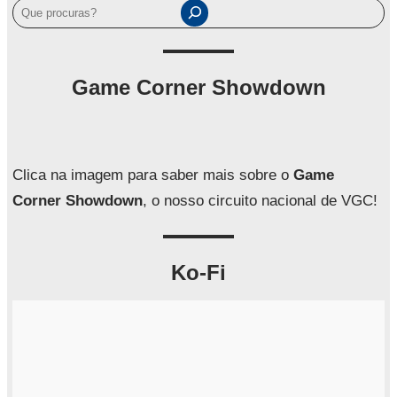
P
e
s
q
Game Corner Showdown
u
i
s
a
Clica na imagem para saber mais sobre o
Game
r
Corner Showdown
, o nosso circuito nacional de VGC!
Ko-Fi