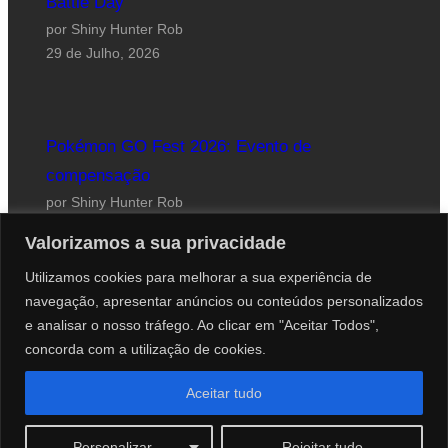
Battle Day
por Shiny Hunter Rob
29 de Julho, 2026
Pokémon GO Fest 2026: Evento de
compensação
por Shiny Hunter Rob
24 de Julho, 2026
Valorizamos a sua privacidade
Utilizamos cookies para melhorar a sua experiência de
navegação, apresentar anúncios ou conteúdos personalizados
e analisar o nosso tráfego. Ao clicar em "Aceitar Todos",
concorda com a utilização de cookies.
Website desenhado por Roberto Coutinho
Aceitar tudo
© 2012-2026 PokéCenter Blog
Personalizar
Rejeitar tudo