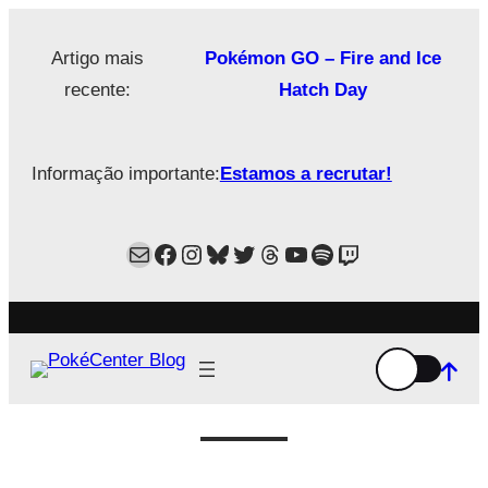
Saltar
para
Artigo mais
Pokémon GO – Fire and Ice
o
recente:
Hatch Day
conteúdo
Informação importante:
Estamos a recrutar!
Mail
Facebook
Instagram
Bluesky
Twitter
Estamos no Threads!
YouTube
Spotify
Twitch