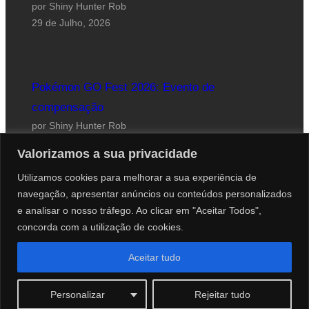
por Shiny Hunter Rob
29 de Julho, 2026
Pokémon GO Fest 2026: Evento de
compensação
por Shiny Hunter Rob
24 de Julho, 2026
Valorizamos a sua privacidade
Utilizamos cookies para melhorar a sua experiência de
navegação, apresentar anúncios ou conteúdos personalizados
e analisar o nosso tráfego. Ao clicar em "Aceitar Todos",
concorda com a utilização de cookies.
Website desenhado por Roberto Coutinho
Aceitar tudo
© 2012-2026 PokéCenter Blog
Personalizar
Rejeitar tudo