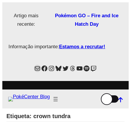
Saltar
para
Artigo mais
Pokémon GO – Fire and Ice
o
recente:
Hatch Day
conteúdo
Informação importante:
Estamos a recrutar!
Mail
Facebook
Instagram
Bluesky
Twitter
Estamos no Threads!
YouTube
Spotify
Twitch
Etiqueta:
crown tundra