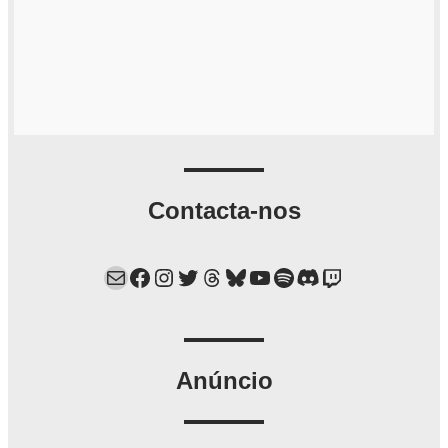
Contacta-nos
Mail
Facebook
Instagram
Twitter
Threads
Bluesky
YouTube
Spotify
Discord
Twitch
Anúncio