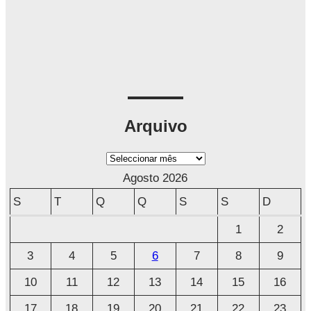
Arquivo
A
r
Agosto 2026
q
S
T
Q
Q
S
S
D
u
1
2
i
3
4
5
6
7
8
9
v
o
10
11
12
13
14
15
16
17
18
19
20
21
22
23