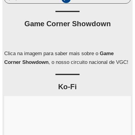
e
s
q
Game Corner Showdown
u
i
s
a
Clica na imagem para saber mais sobre o
Game
r
Corner Showdown
, o nosso circuito nacional de VGC!
Ko-Fi