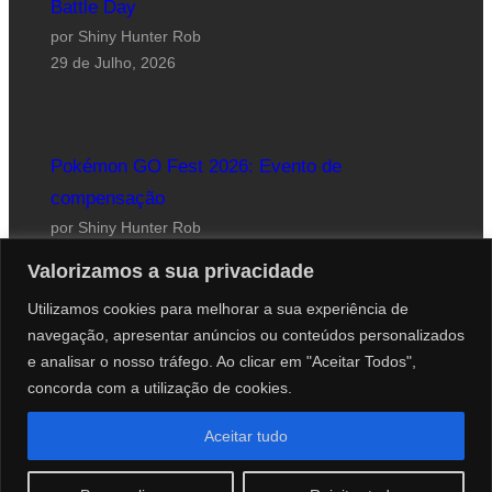
Battle Day
por Shiny Hunter Rob
29 de Julho, 2026
Pokémon GO Fest 2026: Evento de
compensação
por Shiny Hunter Rob
24 de Julho, 2026
Valorizamos a sua privacidade
Utilizamos cookies para melhorar a sua experiência de
navegação, apresentar anúncios ou conteúdos personalizados
e analisar o nosso tráfego. Ao clicar em "Aceitar Todos",
concorda com a utilização de cookies.
Website desenhado por Roberto Coutinho
Aceitar tudo
© 2012-2026 PokéCenter Blog