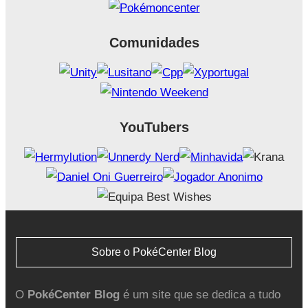
Comunidades
YouTubers
Sobre o PokéCenter Blog
O
PokéCenter Blog
é um site que se dedica a tudo