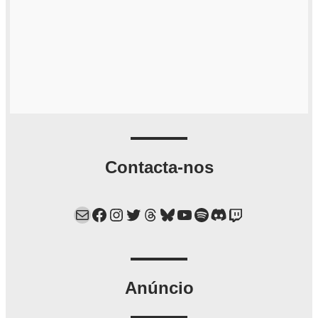
Contacta-nos
Mail
Facebook
Instagram
Twitter
Threads
Bluesky
YouTube
Spotify
Discord
Twitch
Anúncio