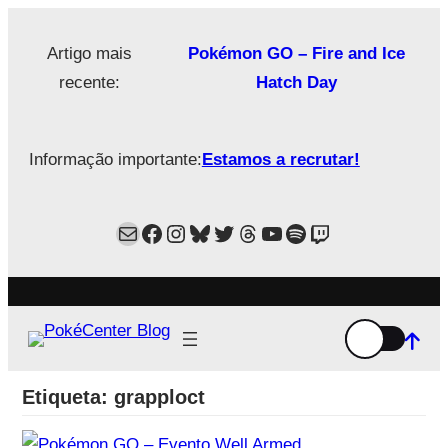
Saltar
para
Artigo mais
Pokémon GO – Fire and Ice
o
recente:
Hatch Day
conteúdo
Informação importante:
Estamos a recrutar!
Mail
Facebook
Instagram
Bluesky
Twitter
Estamos no Threads!
YouTube
Spotify
Twitch
Etiqueta:
grapploct