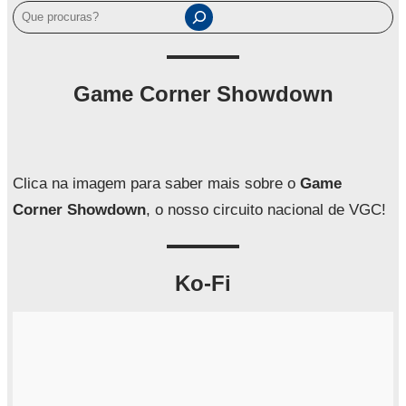
P
e
s
q
Game Corner Showdown
u
i
s
a
Clica na imagem para saber mais sobre o
Game
r
Corner Showdown
, o nosso circuito nacional de VGC!
Ko-Fi