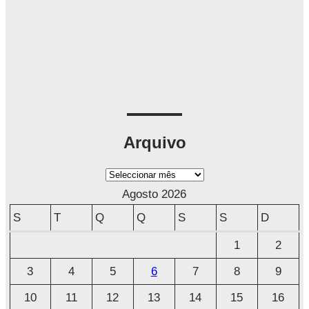
Arquivo
A
r
Agosto 2026
q
S
T
Q
Q
S
S
D
u
1
2
i
3
4
5
6
7
8
9
v
o
10
11
12
13
14
15
16