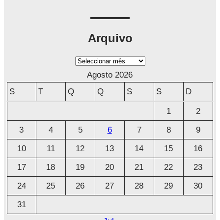
Arquivo
A
r
Agosto 2026
q
S
T
Q
Q
S
S
D
u
1
2
i
3
4
5
6
7
8
9
v
o
10
11
12
13
14
15
16
17
18
19
20
21
22
23
24
25
26
27
28
29
30
31