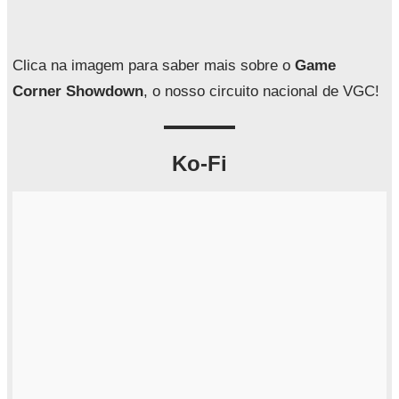
i
s
a
Clica na imagem para saber mais sobre o
Game
r
Corner Showdown
, o nosso circuito nacional de VGC!
Ko-Fi