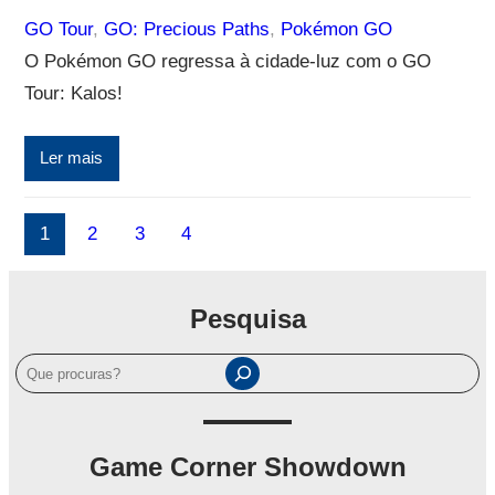
GO Tour
, 
GO: Precious Paths
, 
Pokémon GO
O Pokémon GO regressa à cidade-luz com o GO
Tour: Kalos!
Ler mais
1
2
3
4
Pesquisa
P
e
s
q
Game Corner Showdown
u