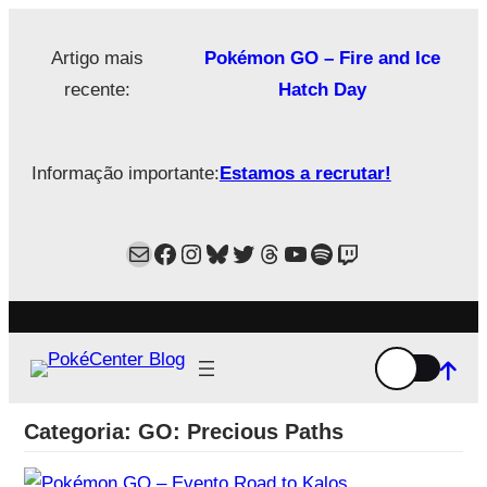
Saltar
para
Artigo mais
Pokémon GO – Fire and Ice
o
recente:
Hatch Day
conteúdo
Informação importante:
Estamos a recrutar!
Mail
Facebook
Instagram
Bluesky
Twitter
Estamos no Threads!
YouTube
Spotify
Twitch
Categoria:
GO: Precious Paths