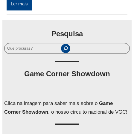
Ler mais
Pesquisa
P
e
s
q
Game Corner Showdown
u
i
s
a
Clica na imagem para saber mais sobre o
Game
r
Corner Showdown
, o nosso circuito nacional de VGC!