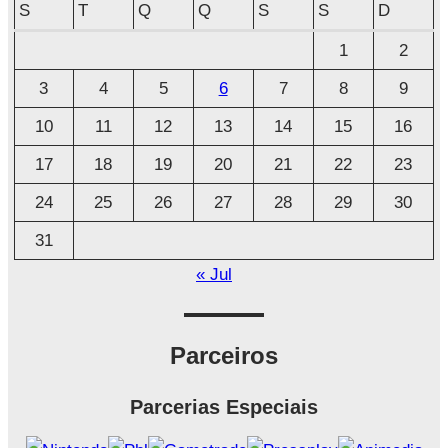
q
S
T
Q
Q
S
S
D
u
1
2
i
3
4
5
6
7
8
9
v
o
10
11
12
13
14
15
16
17
18
19
20
21
22
23
24
25
26
27
28
29
30
31
« Jul
Parceiros
Parcerias Especiais