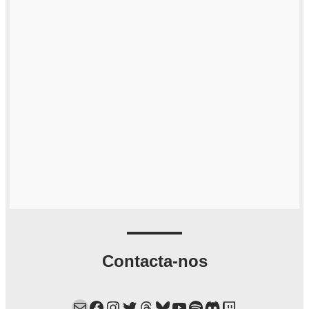
Contacta-nos
Mail
Facebook
Instagram
Twitter
Threads
Bluesky
YouTube
Spotify
Discord
Twitch