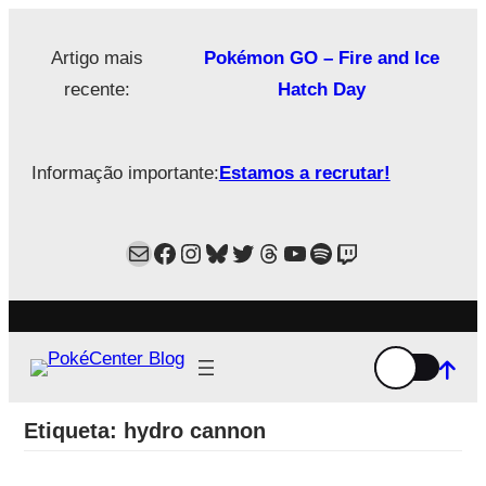
Saltar
para
Artigo mais
Pokémon GO – Fire and Ice
o
recente:
Hatch Day
conteúdo
Informação importante:
Estamos a recrutar!
Mail
Facebook
Instagram
Bluesky
Twitter
Estamos no Threads!
YouTube
Spotify
Twitch
Etiqueta:
hydro cannon