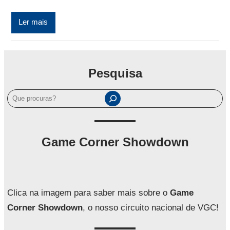
Ler mais
Pesquisa
P
e
s
q
Game Corner Showdown
u
i
s
a
Clica na imagem para saber mais sobre o
Game
r
Corner Showdown
, o nosso circuito nacional de VGC!