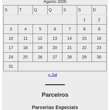
r
Agosto 2026
q
S
T
Q
Q
S
S
D
u
1
2
i
3
4
5
6
7
8
9
v
o
10
11
12
13
14
15
16
17
18
19
20
21
22
23
24
25
26
27
28
29
30
31
« Jul
Parceiros
Parcerias Especiais