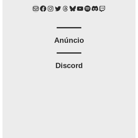
Mail
Facebook
Instagram
Twitter
Threads
Bluesky
YouTube
Spotify
Discord
Twitch
Anúncio
Discord