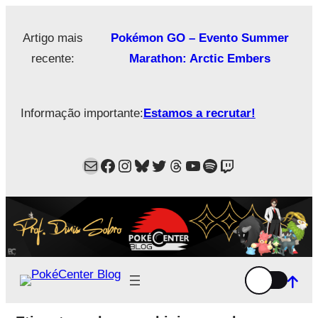
Saltar
para
Artigo mais
Pokémon GO – Evento Summer
o
recente:
Marathon: Arctic Embers
conteúdo
Informação importante:
Estamos a recrutar!
Mail
Facebook
Instagram
Bluesky
Twitter
Estamos no Threads!
YouTube
Spotify
Twitch