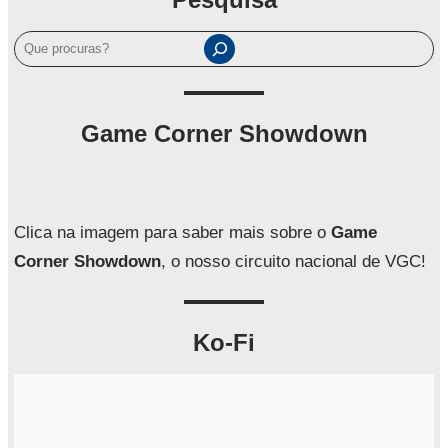
P
e
s
q
Game Corner Showdown
u
i
s
a
Clica na imagem para saber mais sobre o
Game
r
Corner Showdown
, o nosso circuito nacional de VGC!
Ko-Fi