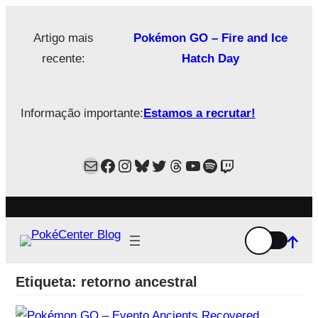
Saltar
para
Artigo mais
Pokémon GO – Fire and Ice
o
recente:
Hatch Day
conteúdo
Informação importante:
Estamos a recrutar!
Mail
Facebook
Instagram
Bluesky
Twitter
Estamos no Threads!
YouTube
Spotify
Twitch
Etiqueta:
retorno ancestral