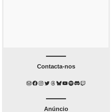
Contacta-nos
Mail
Facebook
Instagram
Twitter
Threads
Bluesky
YouTube
Spotify
Discord
Twitch
Anúncio