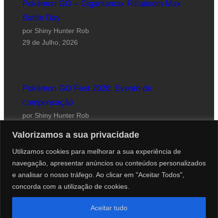
Pokémon GO – Gigantamax Rillaboom Max
Battle Day
por Shiny Hunter Rob
29 de Julho, 2026
Pokémon GO Fest 2026: Evento de
compensação
por Shiny Hunter Rob
24 de Julho, 2026
Valorizamos a sua privacidade
Utilizamos cookies para melhorar a sua experiência de
navegação, apresentar anúncios ou conteúdos personalizados
e analisar o nosso tráfego. Ao clicar em "Aceitar Todos",
concorda com a utilização de cookies.
Website desenhado por Roberto Coutinho
Aceitar tudo