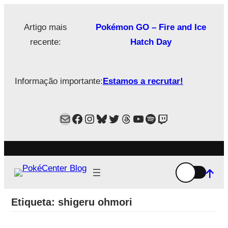
Saltar
para
Artigo mais
Pokémon GO – Fire and Ice
o
recente:
Hatch Day
conteúdo
Informação importante:
Estamos a recrutar!
Mail
Facebook
Instagram
Bluesky
Twitter
Estamos no Threads!
YouTube
Spotify
Twitch
Etiqueta:
shigeru ohmori