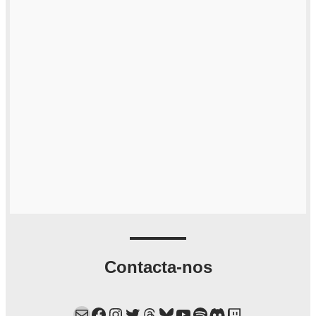
Contacta-nos
Mail
Facebook
Instagram
Twitter
Threads
Bluesky
YouTube
Spotify
Discord
Twitch