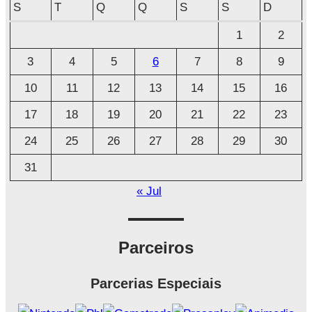
q
S
T
Q
Q
S
S
D
u
1
2
i
3
4
5
6
7
8
9
v
o
10
11
12
13
14
15
16
17
18
19
20
21
22
23
24
25
26
27
28
29
30
31
« Jul
Parceiros
Parcerias Especiais