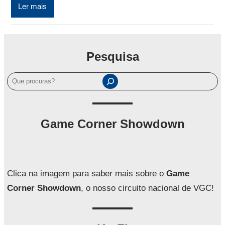
Ler mais
Pesquisa
P
e
s
q
Game Corner Showdown
u
i
s
a
Clica na imagem para saber mais sobre o
Game
r
Corner Showdown
, o nosso circuito nacional de VGC!