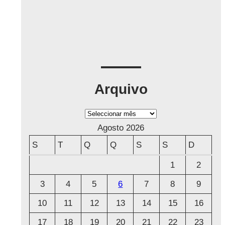
Arquivo
A
r
Agosto 2026
q
S
T
Q
Q
S
S
D
u
1
2
i
3
4
5
6
7
8
9
v
o
10
11
12
13
14
15
16
17
18
19
20
21
22
23