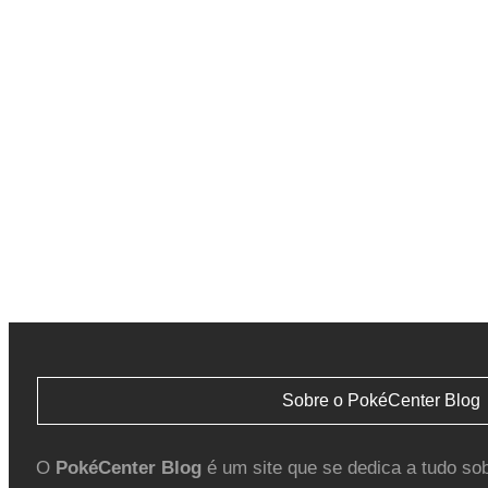
Sobre o PokéCenter Blog
O
PokéCenter Blog
é um site que se dedica a tudo so