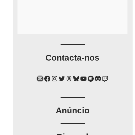
Contacta-nos
Mail
Facebook
Instagram
Twitter
Threads
Bluesky
YouTube
Spotify
Discord
Twitch
Anúncio