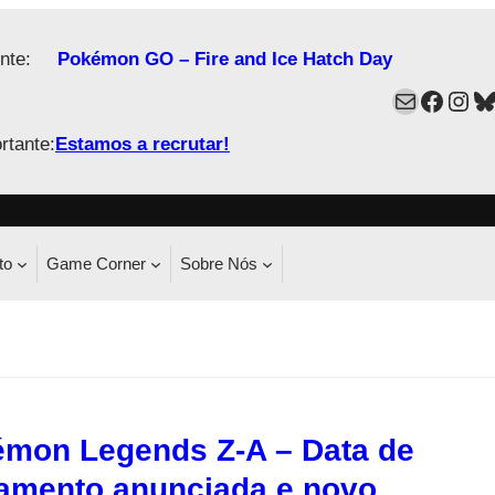
nte:
Pokémon GO – Fire and Ice Hatch Day
Mail
Faceb
Ins
B
rtante:
Estamos a recrutar!
to
Game Corner
Sobre Nós
mon Legends Z-A – Data de
amento anunciada e novo