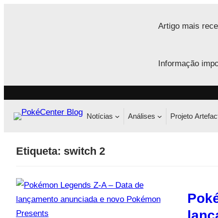
Saltar
para
Artigo mais rece
o
conteúdo
Informação impo
Notícias
Análises
Projeto Artefac
Etiqueta:
switch 2
Poké
lanç