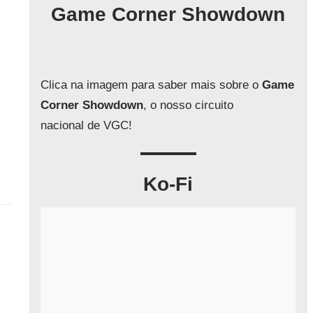
q
Game Corner Showdown
u
i
s
a
Clica na imagem para saber mais sobre o
Game
r
Corner Showdown
, o nosso circuito
nacional de VGC!
Ko-Fi