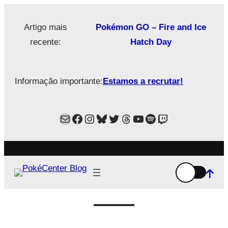
Saltar
para
Artigo mais
Pokémon GO – Fire and Ice
o
recente:
Hatch Day
conteúdo
Informação importante:
Estamos a recrutar!
Mail
Facebook
Instagram
Bluesky
Twitter
Estamos no Threads!
YouTube
Spotify
Twitch