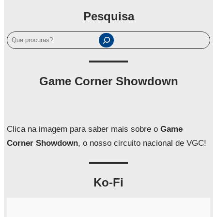
Pesquisa
P
e
s
q
Game Corner Showdown
u
i
s
a
Clica na imagem para saber mais sobre o
Game
r
Corner Showdown
, o nosso circuito nacional de VGC!
Ko-Fi