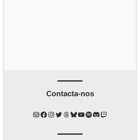
Contacta-nos
Mail
Facebook
Instagram
Twitter
Threads
Bluesky
YouTube
Spotify
Discord
Twitch