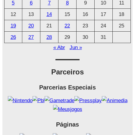
5
6
7
8
9
10
11
v
o
12
13
14
15
16
17
18
19
20
21
22
23
24
25
26
27
28
29
30
31
« Abr
Jun »
Parceiros
Parcerias Especiais
Páginas