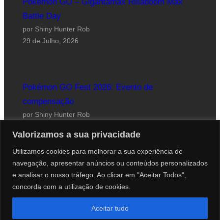
Pokémon GO – Gigantamax Rillaboom Max
Battle Day
por Shiny Hunter Rob
29 de Julho, 2026
Pokémon GO Fest 2026: Evento de
compensação
por Shiny Hunter Rob
24 de Julho, 2026
Valorizamos a sua privacidade
Utilizamos cookies para melhorar a sua experiência de
navegação, apresentar anúncios ou conteúdos personalizados
e analisar o nosso tráfego. Ao clicar em "Aceitar Todos",
concorda com a utilização de cookies.
Website desenhado por Roberto Coutinho
Aceitar tudo