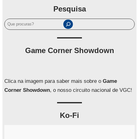
Pesquisa
P
e
s
q
Game Corner Showdown
u
i
s
a
Clica na imagem para saber mais sobre o
Game
r
Corner Showdown
, o nosso circuito nacional de VGC!
Ko-Fi