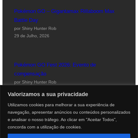
Pokémon GO – Gigantamax Rillaboom Max
Battle Day
por Shiny Hunter Rob
29 de Julho, 2026
Pokémon GO Fest 2026: Evento de
compensação
por Shiny Hunter Rob
24 de Julho, 2026
Valorizamos a sua privacidade
Utilizamos cookies para melhorar a sua experiência de
navegação, apresentar anúncios ou conteúdos personalizados
e analisar o nosso tráfego. Ao clicar em "Aceitar Todos",
concorda com a utilização de cookies.
Website desenhado por Roberto Coutinho