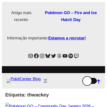
Saltar
para
Artigo mais
Pokémon GO – Fire and Ice
o
recente:
Hatch Day
conteúdo
Informação importante:
Estamos a recrutar!
Mail
Facebook
Instagram
Bluesky
Twitter
Estamos no Threads!
YouTube
Spotify
Twitch
Etiqueta:
thwackey