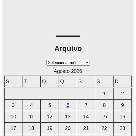
Arquivo
A
r
Agosto 2026
q
S
T
Q
Q
S
S
D
u
1
2
i
3
4
5
6
7
8
9
v
o
10
11
12
13
14
15
16
17
18
19
20
21
22
23