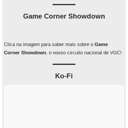
s
q
Game Corner Showdown
u
i
s
a
Clica na imagem para saber mais sobre o
Game
r
Corner Showdown
, o nosso circuito nacional de VGC!
Ko-Fi