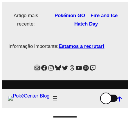
Saltar
para
Artigo mais
Pokémon GO – Fire and Ice
o
recente:
Hatch Day
conteúdo
Informação importante:
Estamos a recrutar!
Mail
Facebook
Instagram
Bluesky
Twitter
Estamos no Threads!
YouTube
Spotify
Twitch