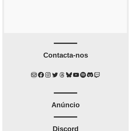
Contacta-nos
Mail
Facebook
Instagram
Twitter
Threads
Bluesky
YouTube
Spotify
Discord
Twitch
Anúncio
Discord