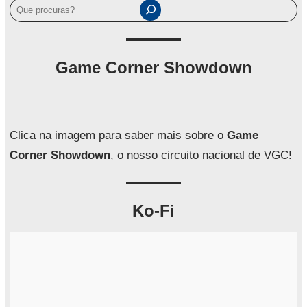
P
e
s
q
Game Corner Showdown
u
i
s
a
Clica na imagem para saber mais sobre o
Game
r
Corner Showdown
, o nosso circuito nacional de VGC!
Ko-Fi