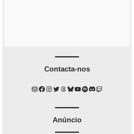
Contacta-nos
Mail
Facebook
Instagram
Twitter
Threads
Bluesky
YouTube
Spotify
Discord
Twitch
Anúncio