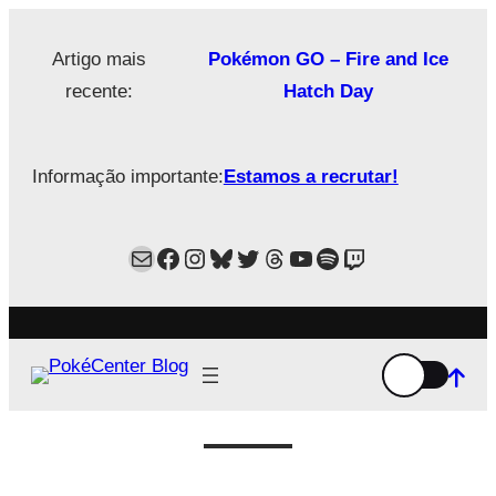
Saltar
para
Artigo mais
Pokémon GO – Fire and Ice
o
recente:
Hatch Day
conteúdo
Informação importante:
Estamos a recrutar!
Mail
Facebook
Instagram
Bluesky
Twitter
Estamos no Threads!
YouTube
Spotify
Twitch