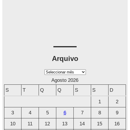
Arquivo
A
r
Agosto 2026
q
S
T
Q
Q
S
S
D
u
1
2
i
3
4
5
6
7
8
9
v
o
10
11
12
13
14
15
16