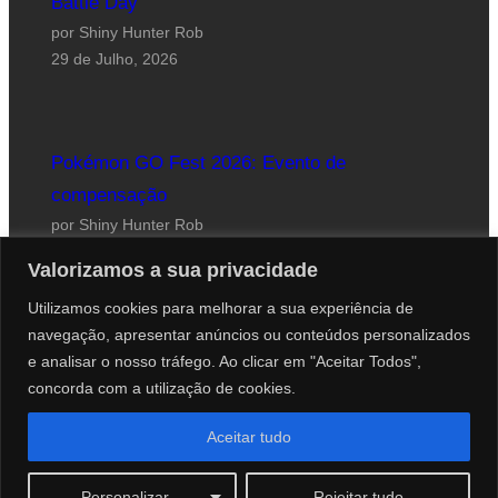
Battle Day
por Shiny Hunter Rob
29 de Julho, 2026
Pokémon GO Fest 2026: Evento de
compensação
por Shiny Hunter Rob
24 de Julho, 2026
Valorizamos a sua privacidade
Utilizamos cookies para melhorar a sua experiência de
navegação, apresentar anúncios ou conteúdos personalizados
e analisar o nosso tráfego. Ao clicar em "Aceitar Todos",
concorda com a utilização de cookies.
Website desenhado por Roberto Coutinho
Aceitar tudo
© 2012-2026 PokéCenter Blog
Personalizar
Rejeitar tudo