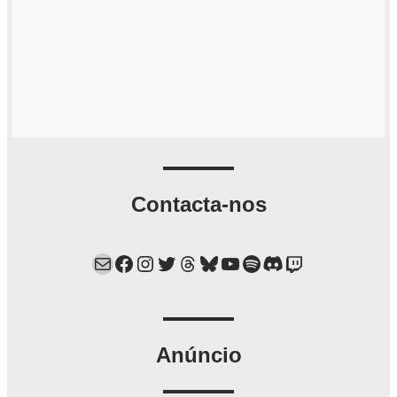
Contacta-nos
Mail
Facebook
Instagram
Twitter
Threads
Bluesky
YouTube
Spotify
Discord
Twitch
Anúncio