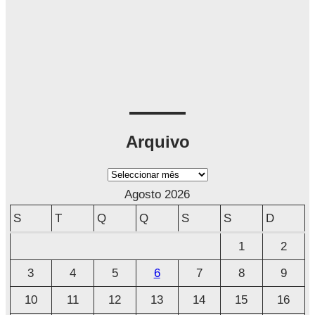
Arquivo
A
r
Agosto 2026
q
S
T
Q
Q
S
S
D
u
1
2
i
3
4
5
6
7
8
9
v
o
10
11
12
13
14
15
16