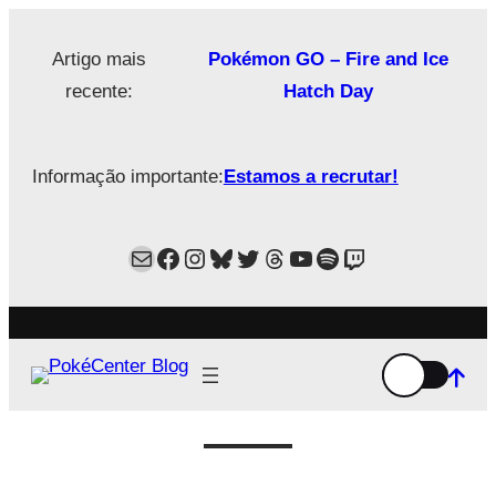
Saltar
para
Artigo mais
Pokémon GO – Fire and Ice
o
recente:
Hatch Day
conteúdo
Informação importante:
Estamos a recrutar!
Mail
Facebook
Instagram
Bluesky
Twitter
Estamos no Threads!
YouTube
Spotify
Twitch