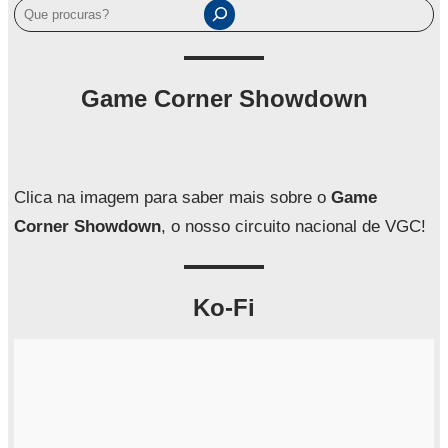
P
e
s
q
Game Corner Showdown
u
i
s
a
Clica na imagem para saber mais sobre o
Game
r
Corner Showdown
, o nosso circuito nacional de VGC!
Ko-Fi