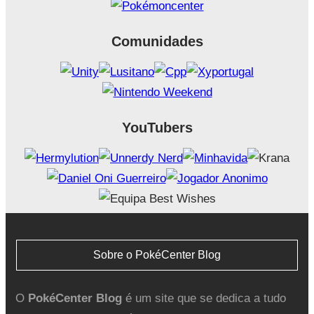
Comunidades
YouTubers
Sobre o PokéCenter Blog
O
PokéCenter Blog
é um site que se dedica a tudo