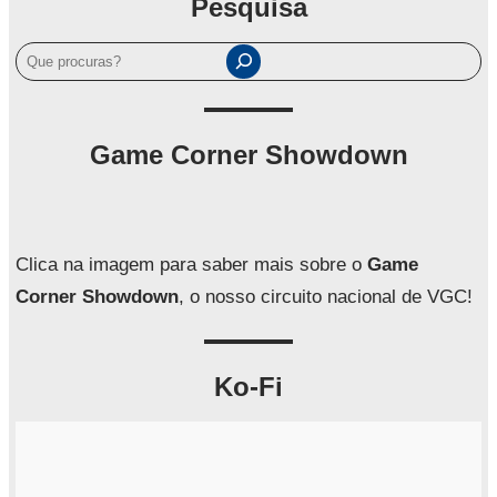
Pesquisa
P
e
s
q
Game Corner Showdown
u
i
s
a
Clica na imagem para saber mais sobre o
Game
r
Corner Showdown
, o nosso circuito nacional de VGC!
Ko-Fi