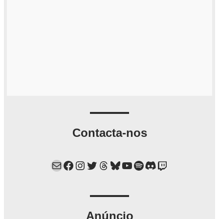
Contacta-nos
Mail
Facebook
Instagram
Twitter
Threads
Bluesky
YouTube
Spotify
Discord
Twitch
Anúncio