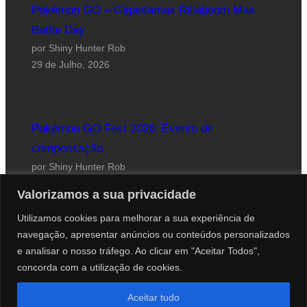
Pokémon GO – Gigantamax Rillaboom Max
Battle Day
por Shiny Hunter Rob
29 de Julho, 2026
Pokémon GO Fest 2026: Evento de
compensação
por Shiny Hunter Rob
24 de Julho, 2026
Valorizamos a sua privacidade
Utilizamos cookies para melhorar a sua experiência de
navegação, apresentar anúncios ou conteúdos personalizados
e analisar o nosso tráfego. Ao clicar em "Aceitar Todos",
concorda com a utilização de cookies.
Website desenhado por Roberto Coutinho
Aceitar tudo