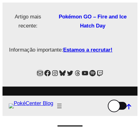
Saltar
para
Artigo mais
Pokémon GO – Fire and Ice
o
recente:
Hatch Day
conteúdo
Informação importante:
Estamos a recrutar!
Mail
Facebook
Instagram
Bluesky
Twitter
Estamos no Threads!
YouTube
Spotify
Twitch