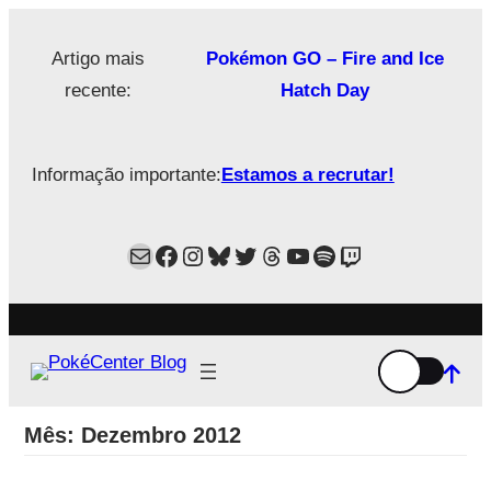
Saltar
para
Artigo mais
Pokémon GO – Fire and Ice
o
recente:
Hatch Day
conteúdo
Informação importante:
Estamos a recrutar!
Mail
Facebook
Instagram
Bluesky
Twitter
Estamos no Threads!
YouTube
Spotify
Twitch
Mês:
Dezembro 2012