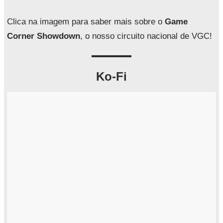
s
a
Clica na imagem para saber mais sobre o
Game
r
Corner Showdown
, o nosso circuito nacional de VGC!
Ko-Fi