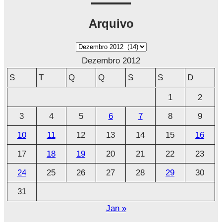
Arquivo
A
r
Dezembro 2012
q
S
T
Q
Q
S
S
D
u
1
2
i
3
4
5
6
7
8
9
v
o
10
11
12
13
14
15
16
17
18
19
20
21
22
23
24
25
26
27
28
29
30
31
Jan »