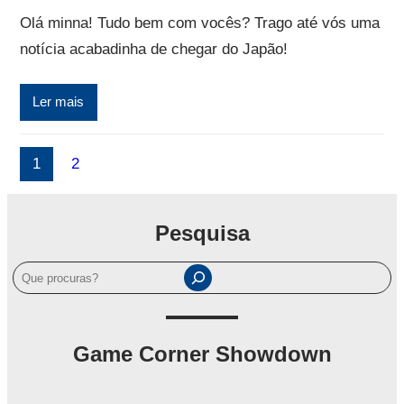
Olá minna! Tudo bem com vocês? Trago até vós uma
notícia acabadinha de chegar do Japão!
Ler mais
1
2
Pesquisa
P
e
s
q
Game Corner Showdown
u
i