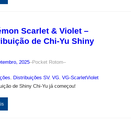
mon Scarlet & Violet –
ribuição de Chi-Yu Shiny
etembro, 2025
–
Pocket Rotom
–
ições
, 
Distribuições SV
, 
VG
, 
VG-ScarletViolet
buição de Shiny Chi-Yu já começou!
is