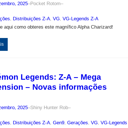
zembro, 2025
–
Pocket Rotom
–
ições
, 
Distribuições Z-A
, 
VG
, 
VG-Legends Z-A
e aqui como obteres este magnífico Alpha Charizard!
is
mon Legends: Z-A – Mega
nsion – Novas informações
zembro, 2025
–
Shiny Hunter Rob
–
ições
, 
Distribuições Z-A
, 
Gen9
, 
Gerações
, 
VG
, 
VG-Legends