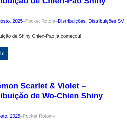
ribuição de Chien-Pao Shiny
gosto, 2025
–
Pocket Rotom
–
Distribuições
, 
Distribuições SV
buição de Shiny Chien-Pao já começou!
is
mon Scarlet & Violet –
ribuição de Wo-Chien Shiny
sto, 2025
–
Pocket Rotom
–