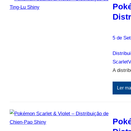
Poké
Dist
5 de Se
Distribu
ScarletV
A distri
Ler ma
Poké