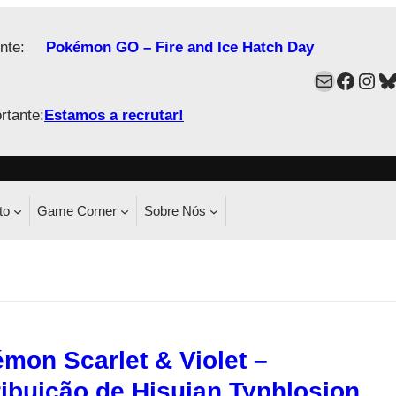
nte:
Pokémon GO – Fire and Ice Hatch Day
Mail
Faceb
Ins
B
rtante:
Estamos a recrutar!
to
Game Corner
Sobre Nós
mon Scarlet & Violet –
ribuição de Hisuian Typhlosion