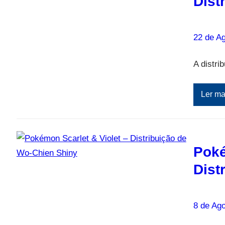
Dist
22 de A
A distri
Ler ma
Poké
Dist
8 de Ago