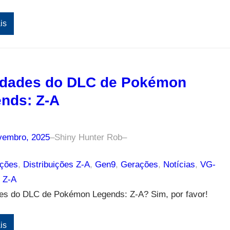
is
dades do DLC de Pokémon
nds: Z-A
vembro, 2025
–
Shiny Hunter Rob
–
ições
, 
Distribuições Z-A
, 
Gen9
, 
Gerações
, 
Notícias
, 
VG-
 Z-A
es do DLC de Pokémon Legends: Z-A? Sim, por favor!
is