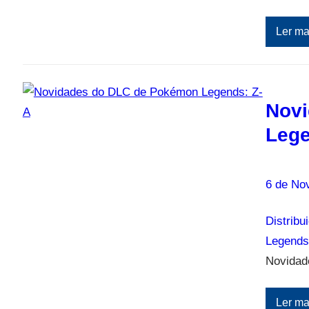
Ler ma
Novi
Lege
6 de No
Distribu
Legends
Novidad
Ler ma