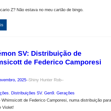
cario Z? Não estava no meu cartão de bingo.
is
mon SV: Distribuição de
sicott de Federico Camporesi
ovembro, 2025
–
Shiny Hunter Rob
–
ições
, 
Distribuições SV
, 
Gen9
, 
Gerações
 Whimsicott de Federico Camporesi, numa distribuição par
 Violet!