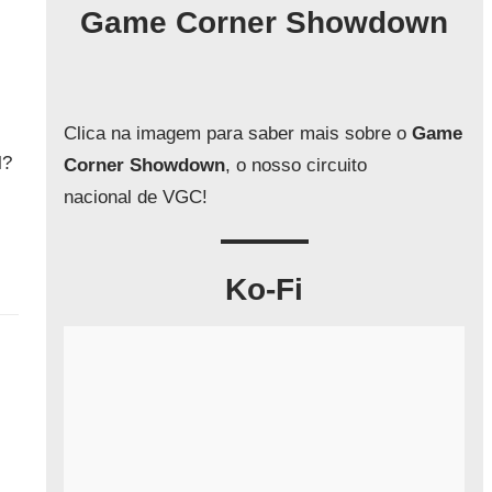
q
Game Corner Showdown
u
i
s
a
Clica na imagem para saber mais sobre o
Game
r
l?
Corner Showdown
, o nosso circuito
nacional de VGC!
Ko-Fi