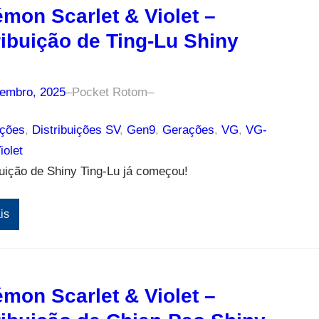
mon Scarlet & Violet –
ribuição de Ting-Lu Shiny
tembro, 2025
–
Pocket Rotom
–
ições
, 
Distribuições SV
, 
Gen9
, 
Gerações
, 
VG
, 
VG-
iolet
buição de Shiny Ting-Lu já começou!
is
mon Scarlet & Violet –