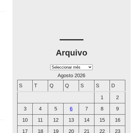
Arquivo
A
r
Agosto 2026
q
S
T
Q
Q
S
S
D
u
1
2
i
3
4
5
6
7
8
9
v
o
10
11
12
13
14
15
16
17
18
19
20
21
22
23