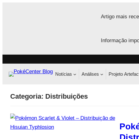
Saltar
para
Artigo mais rece
o
conteúdo
Informação impo
Notícias
Análises
Projeto Artefac
Categoria:
Distribuições
Poké
Dist