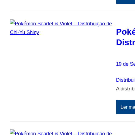
Poké
Dist
19 de S
Distribu
A distri
Ler ma