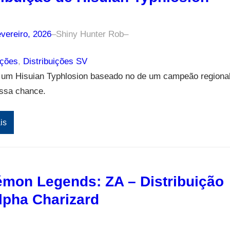
vereiro, 2026
–
Shiny Hunter Rob
–
ições
, 
Distribuições SV
um Hisuian Typhlosion baseado no de um campeão regiona
ossa chance.
is
mon Legends: ZA – Distribuição
lpha Charizard