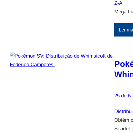
Z-A
Mega Lu
Ler ma
Poké
Whim
25 de N
Distribu
Obtém o
Scarlet e