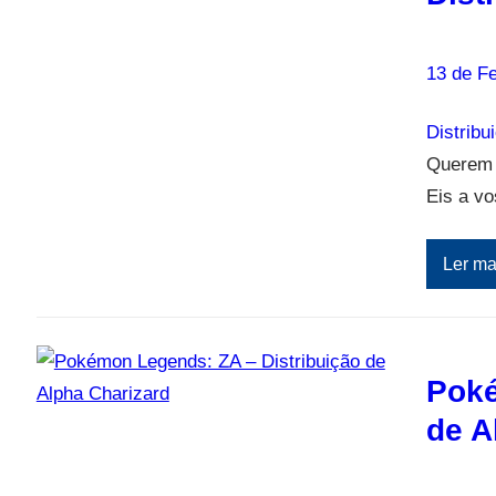
13 de Fe
Distribu
Querem 
Eis a v
Ler ma
Poké
de A