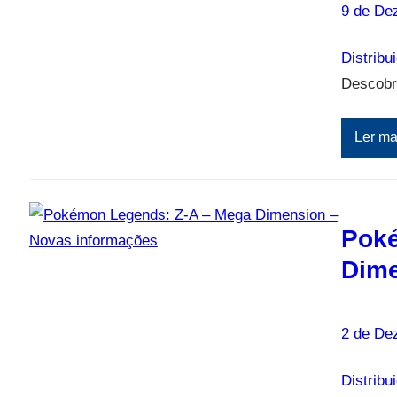
9 de De
Distribu
Descobr
Ler ma
Poké
Dime
2 de De
Distribu