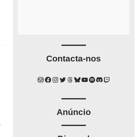
Contacta-nos
Mail
Facebook
Instagram
Twitter
Threads
Bluesky
YouTube
Spotify
Discord
Twitch
Anúncio
a