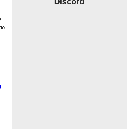
Discord
a
 do
o