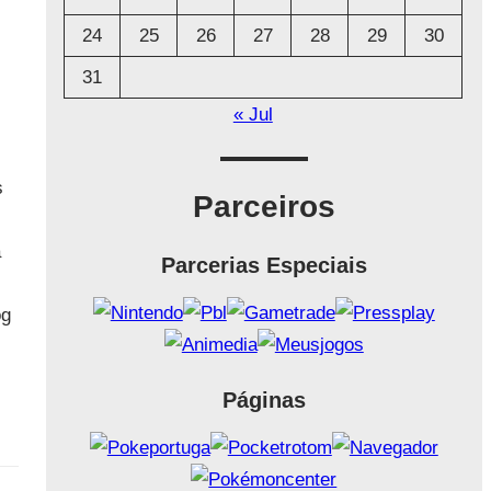
24
25
26
27
28
29
30
31
« Jul
s
Parceiros
a
Parcerias Especiais
og
Páginas