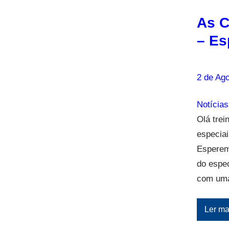
As C
– Es
2 de Ago
Notícias
Olá trei
especiai
Esperem
do espe
com uma 
Ler ma