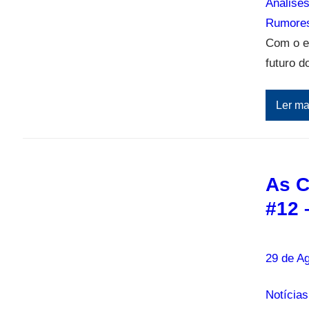
Análise
Rumore
Com o ep
futuro d
Ler ma
As C
#12 
29 de A
Notícias