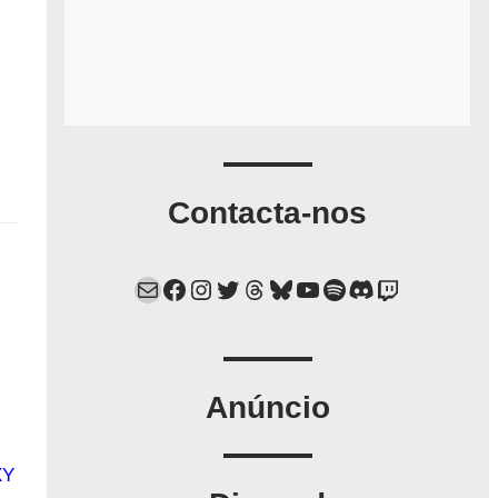
Contacta-nos
Mail
Facebook
Instagram
Twitter
Threads
Bluesky
YouTube
Spotify
Discord
Twitch
Anúncio
XY