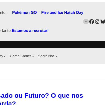
nte:
Pokémon GO – Fire and Ice Hatch Day
Mail
Faceb
Ins
B
rtante:
Estamos a recrutar!
to
Game Corner
Sobre Nós
ado ou Futuro? O que nos
arda?