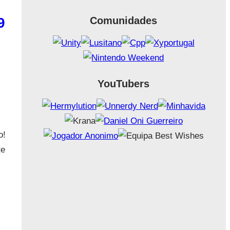
9
Comunidades
YouTubers
o!
te