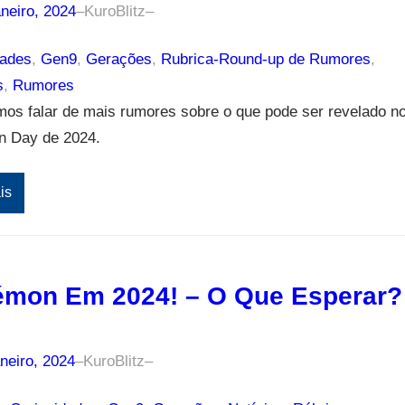
neiro, 2024
–
KuroBlitz
–
dades
, 
Gen9
, 
Gerações
, 
Rubrica-Round-up de Rumores
, 
s
, 
Rumores
os falar de mais rumores sobre o que pode ser revelado n
 Day de 2024.
is
mon Em 2024! – O Que Esperar?
neiro, 2024
–
KuroBlitz
–