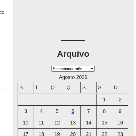
do
Arquivo
A
r
Agosto 2026
q
S
T
Q
Q
S
S
D
u
1
2
i
3
4
5
6
7
8
9
v
o
10
11
12
13
14
15
16
17
18
19
20
21
22
23