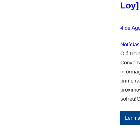
Loy]
4 de Ago
Notícias
Olá trei
Conversa
informaç
primeir
proximo
sofreu
Ler ma