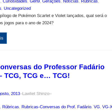
s
, 
Curiosidades
, 
Gen9
, 
Gerações
, 
Notícias
, 
Rúbricas
, 
s
, 
Uncategorized
ílogo de Pokémon Scarlet e Violet lançados, qual será o
os jogos para o ano de 2024?
is
onversas do Professor Fadário
– TCG, TCG e… TCG!
gosto, 2013
–
Lawliet Shinzo
–
, 
Rúbricas
, 
Rubricas-Conversas do Prof. Fadário
, 
VG
, 
VG-