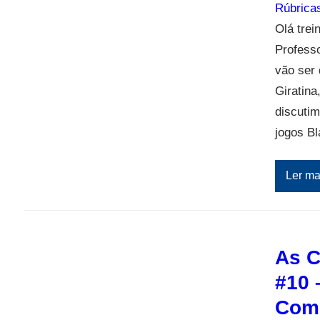
Rúbrica
Olá tre
Profess
vão ser 
Giratina
discutim
jogos B
Ler ma
As C
#10 
Comi