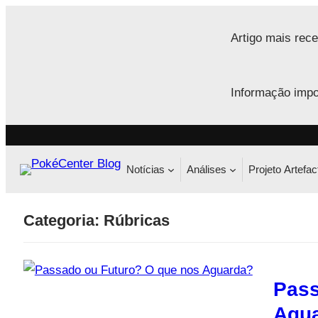
Saltar
para
Artigo mais rece
o
conteúdo
Informação impo
Notícias
Análises
Projeto Artefac
Categoria:
Rúbricas
Pass
Agu