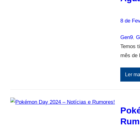
8 de Fev
Gen9
, 
G
Temos t
mês de 
Ler ma
Poké
Rum