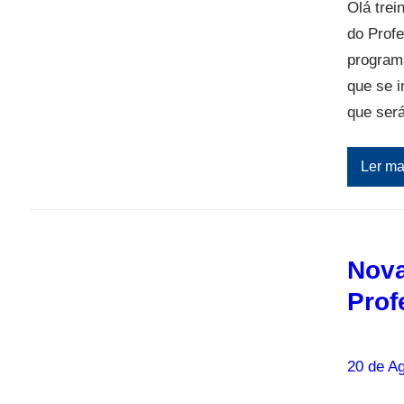
Olá trei
do Prof
program
que se i
que ser
Ler ma
Nova
Prof
20 de A