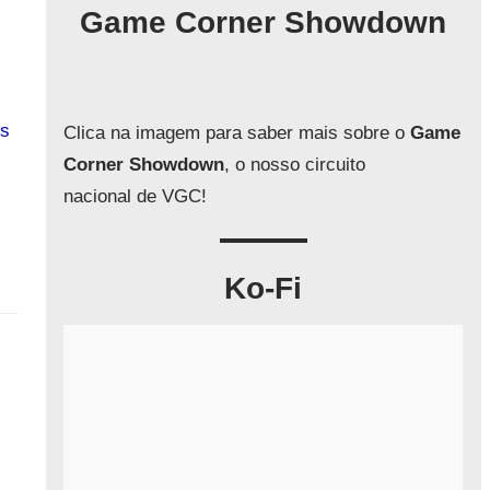
q
Game Corner Showdown
u
i
s
a
s
Clica na imagem para saber mais sobre o
Game
r
Corner Showdown
, o nosso circuito
nacional de VGC!
Ko-Fi