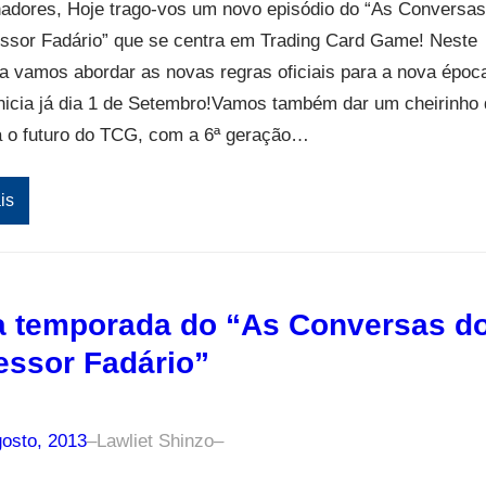
nadores, Hoje trago-vos um novo episódio do “As Conversas
essor Fadário” que se centra em Trading Card Game! Neste
a vamos abordar as novas regras oficiais para a nova époc
nicia já dia 1 de Setembro!Vamos também dar um cheirinho
á o futuro do TCG, com a 6ª geração…
is
 temporada do “As Conversas d
essor Fadário”
gosto, 2013
–
Lawliet Shinzo
–