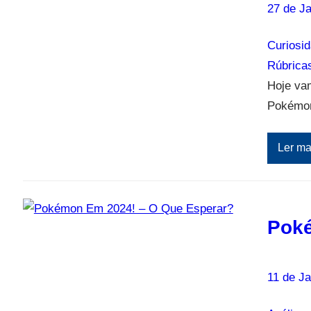
27 de Ja
Curiosi
Rúbrica
Hoje vam
Pokémon
Ler ma
Poké
11 de Ja