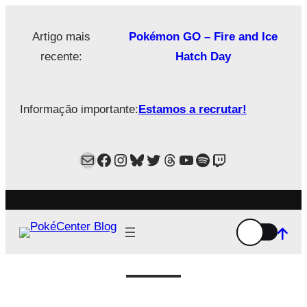
Saltar
para
Artigo mais
Pokémon GO – Fire and Ice
o
recente:
Hatch Day
conteúdo
Informação importante:
Estamos a recrutar!
Mail
Facebook
Instagram
Bluesky
Twitter
Estamos no Threads!
YouTube
Spotify
Twitch