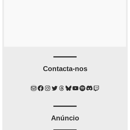
Contacta-nos
Mail
Facebook
Instagram
Twitter
Threads
Bluesky
YouTube
Spotify
Discord
Twitch
Anúncio