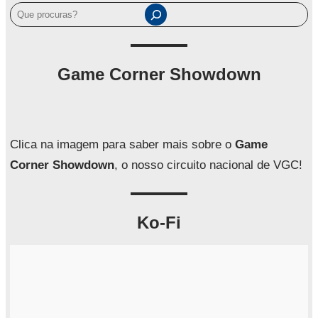
P
e
s
q
Game Corner Showdown
u
i
s
a
Clica na imagem para saber mais sobre o
Game
r
Corner Showdown
, o nosso circuito nacional de VGC!
Ko-Fi