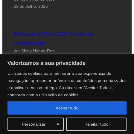
29 de Julho, 2026
Pokémon GO Fest 2026: Evento de
compensação
por Shiny Hunter Rob
24 de Julho, 2026
Valorizamos a sua privacidade
Utilizamos cookies para melhorar a sua experiência de
navegação, apresentar anúncios ou conteúdos personalizados
e analisar o nosso tráfego. Ao clicar em "Aceitar Todos",
concorda com a utilização de cookies.
Website desenhado por Roberto Coutinho
Aceitar tudo
© 2012-2026 PokéCenter Blog
Personalizar
Rejeitar tudo