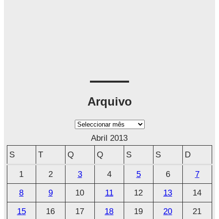
Arquivo
A
r
Abril 2013
q
S
T
Q
Q
S
S
D
u
1
2
3
4
5
6
7
i
8
9
10
11
12
13
14
v
o
15
16
17
18
19
20
21