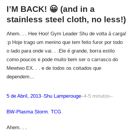
I’M BACK! 😀 (and in a
stainless steel cloth, no less!)
Ahem. . . Hee Hoo! Gym Leader Shu de volta á carga!
:p Hoje trago um menino que tem feito furor por todo
o lado para onde vai. . .Ele é grande, borra estilo
como poucos e pode muito bem ser o carrasco do
Mewtwo EX. . . e de todos os coitados que
dependem…
5 de Abril, 2013
–
Shu Lamperouge
–
4-5 minutos
–
BW-Plasma Storm
, 
TCG
Ahem. . .