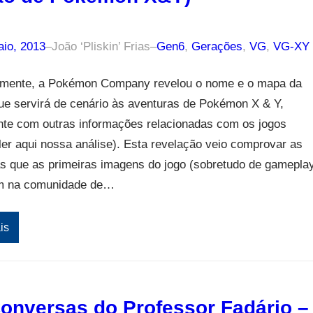
aio, 2013
–
João ‘Pliskin’ Frias
–
Gen6
, 
Gerações
, 
VG
, 
VG-XY
mente, a Pokémon Company revelou o nome e o mapa da
ue servirá de cenário às aventuras de Pokémon X & Y,
nte com outras informações relacionadas com os jogos
er aqui nossa análise). Esta revelação veio comprovar as
s que as primeiras imagens do jogo (sobretudo de gamepla
m na comunidade de…
is
onversas do Professor Fadário –