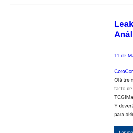
Leak
Anál
11 de M
CoroCor
Olá trei
facto d
TCG!Mas
Y dever
para al
Ler ma