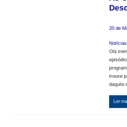
Desc
20 de M
Notícias
Olá trei
episódi
program
trouxe 
daquilo 
Ler ma