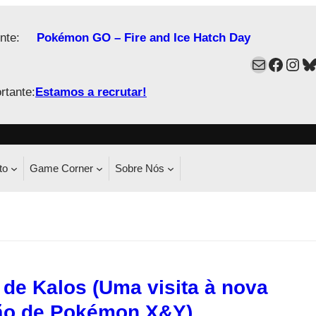
nte:
Pokémon GO – Fire and Ice Hatch Day
Mail
Faceb
Ins
B
rtante:
Estamos a recrutar!
to
Game Corner
Sobre Nós
 de Kalos (Uma visita à nova
ão de Pokémon X&Y)