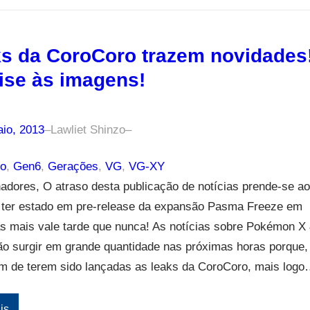
s da CoroCoro trazem novidades
ise às imagens!
aio, 2013
–
Lawliet Shinzo
–
o
, 
Gen6
, 
Gerações
, 
VG
, 
VG-XY
nadores, O atraso desta publicação de notícias prende-se ao
e ter estado em pre-release da expansão Pasma Freeze em
 mais vale tarde que nunca! As notícias sobre Pokémon X
ão surgir em grande quantidade nas próximas horas porque,
ém de terem sido lançadas as leaks da CoroCoro, mais log
is