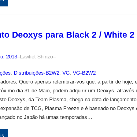
to Deoxys para Black 2 / White 2
io, 2013
–
Lawliet Shinzo
–
ições
, 
Distribuições-B2W2
, 
VG
, 
VG-B2W2
nadores, Quero apenas relembrar-vos que, a partir de hoje, 
róximo dia 31 de Maio, podem adquirir um Deoxys, através 
Este Deoxys, da Team Plasma, chega na data de lançamento
 expansão de TCG, Plasma Freeze e é baseado no Deoxys 
lançado no Japão há umas temporadas…
is