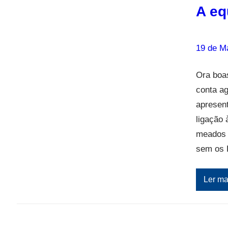
A eq
19 de M
Ora boa
conta a
apresent
ligação
meados d
sem os
Ler ma