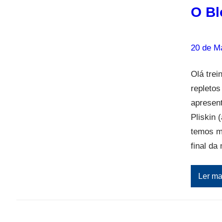
O Bl
20 de M
Olá tre
repletos
apresen
Pliskin 
temos m
final d
Ler ma