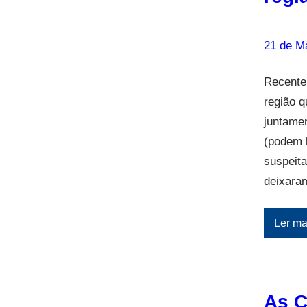
21 de M
Recente
região q
juntame
(podem l
suspeita
deixara
Ler ma
As C