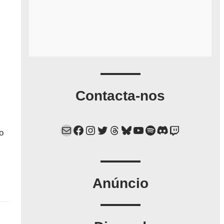
Contacta-nos
Mail
Facebook
Instagram
Twitter
Threads
Bluesky
YouTube
Spotify
Discord
Twitch
o
Anúncio