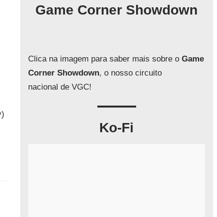
q
Game Corner Showdown
u
i
s
a
Clica na imagem para saber mais sobre o
Game
r
Corner Showdown
, o nosso circuito
nacional de VGC!
y)
Ko-Fi