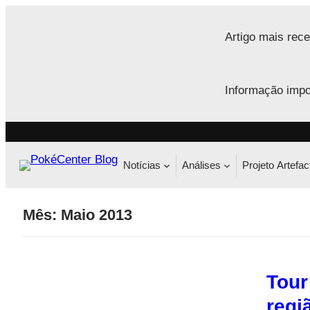
Saltar
para
Artigo mais rece
o
conteúdo
Informação impo
Notícias
Análises
Projeto Artefac
Mês:
Maio 2013
Tour
regi