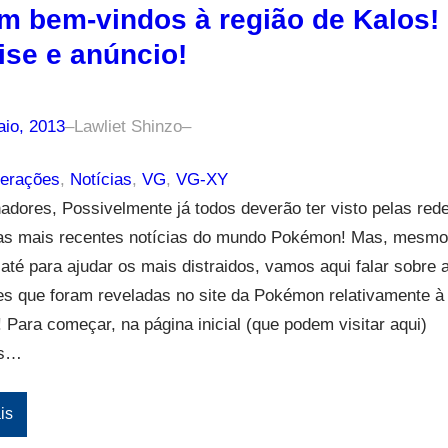
m bem-vindos à região de Kalos!
ise e anúncio!
aio, 2013
–
Lawliet Shinzo
–
erações
, 
Notícias
, 
VG
, 
VG-XY
nadores, Possivelmente já todos deverão ter visto pelas red
 as mais recentes notícias do mundo Pokémon! Mas, mesmo
até para ajudar os mais distraidos, vamos aqui falar sobre 
s que foram reveladas no site da Pokémon relativamente à
 Para começar, na página inicial (que podem visitar aqui)
os…
is