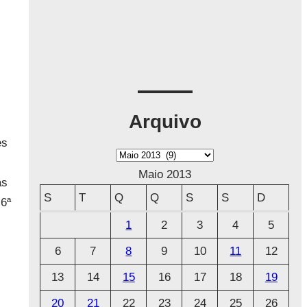
Arquivo
es
A
r
Maio 2013
as
q
S
T
Q
Q
S
S
D
 6ª
u
1
2
3
4
5
i
6
7
8
9
10
11
12
v
o
13
14
15
16
17
18
19
20
21
22
23
24
25
26