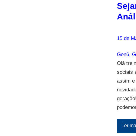
Seja
Anál
15 de M
Gen6
, 
G
Olá trei
sociais
assim e 
novidade
geração!
podem
Ler ma