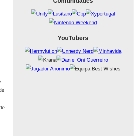
Comunidades
YouTubers
e
de
de