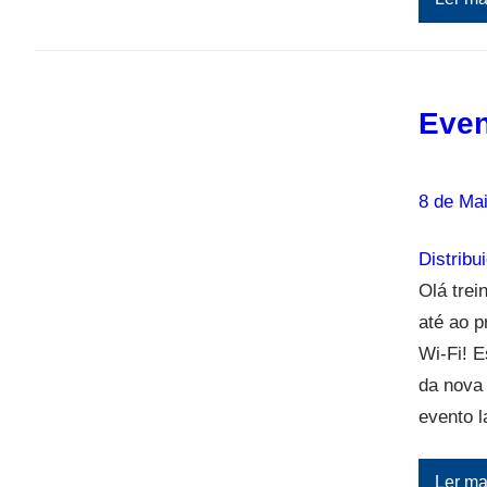
Even
8 de Ma
Distribu
Olá trei
até ao p
Wi-Fi! 
da nova
evento 
Ler ma