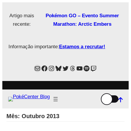
Saltar
para
Artigo mais
Pokémon GO – Evento Summer
o
recente:
Marathon: Arctic Embers
conteúdo
Informação importante:
Estamos a recrutar!
Mail
Facebook
Instagram
Bluesky
Twitter
Estamos no Threads!
YouTube
Spotify
Twitch
Mês:
Outubro 2013