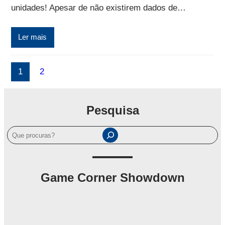
unidades! Apesar de não existirem dados de…
Ler mais
1
2
Pesquisa
P
e
s
q
Game Corner Showdown
u
i
s
a