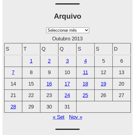
Arquivo
A
r
Outubro 2013
q
S
T
Q
Q
S
S
D
u
1
2
3
4
5
6
i
7
8
9
10
11
12
13
v
o
14
15
16
17
18
19
20
21
22
23
24
25
26
27
28
29
30
31
« Set
Nov »