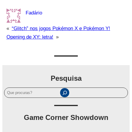
Fadário
«
“Glitch” nos jogos Pokémon X e Pokémon Y!
Opening de XY: letra!
»
Pesquisa
P
e
s
q
Game Corner Showdown
u
i