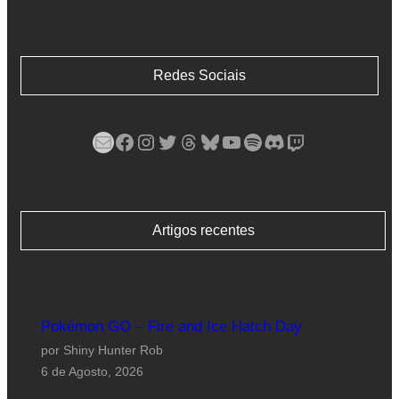
Redes Sociais
Mail
Facebook
Instagram
Twitter
Threads
Bluesky
YouTube
Spotify
Discord
Twitch
Artigos recentes
Pokémon GO – Fire and Ice Hatch Day
por Shiny Hunter Rob
6 de Agosto, 2026