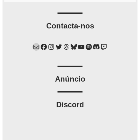
Contacta-nos
Mail
Facebook
Instagram
Twitter
Threads
Bluesky
YouTube
Spotify
Discord
Twitch
Anúncio
Discord