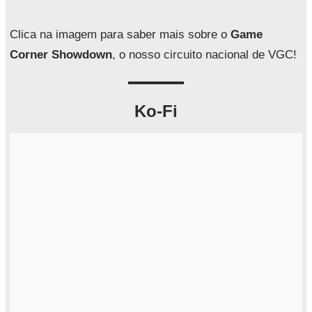
s
a
Clica na imagem para saber mais sobre o
Game
r
Corner Showdown
, o nosso circuito nacional de VGC!
Ko-Fi