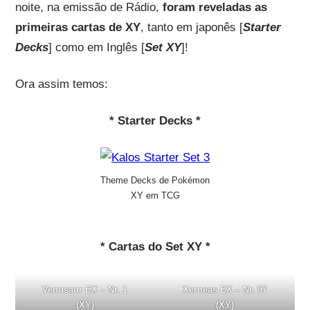
noite, na emissão de Rádio,
foram reveladas as
primeiras cartas de XY
, tanto em japonês [
Starter
Decks
] como em Inglês [
Set XY
]!
Ora assim temos:
* Starter Decks *
Theme Decks de Pokémon
XY em TCG
* Cartas do Set XY *
Venusaur EX – Nr. 1
Xerneas EX – Nr. 97
(XY)
(XY)