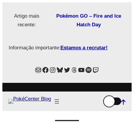
Saltar
para
Artigo mais
Pokémon GO – Fire and Ice
o
recente:
Hatch Day
conteúdo
Informação importante:
Estamos a recrutar!
Mail
Facebook
Instagram
Bluesky
Twitter
Estamos no Threads!
YouTube
Spotify
Twitch