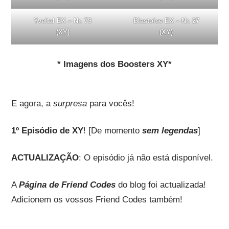
Yveltal EX – Nr. 79
Blastoise EX – Nr. 27
(XY)
(XY)
* Imagens dos Boosters XY*
E agora, a
surpresa
para vocês!
1º Episódio de XY
! [De momento
sem legendas
]
ACTUALIZAÇÃO
: O episódio já não está disponível.
A
Página de Friend Codes
do blog foi actualizada!
Adicionem os vossos Friend Codes também!