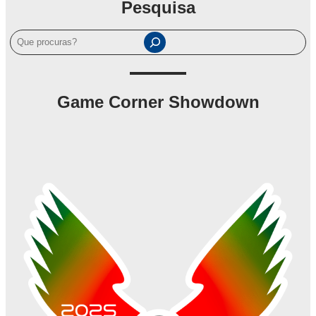
Pesquisa
P
e
s
q
Game Corner Showdown
u
i
s
a
r