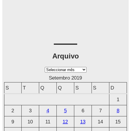
Arquivo
A
r
Setembro 2019
q
S
T
Q
Q
S
S
D
u
1
i
2
3
4
5
6
7
8
v
o
9
10
11
12
13
14
15