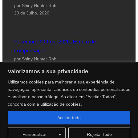
por Shiny Hunter Rob
29 de Julho, 2026
Pokémon GO Fest 2026: Evento de
compensação
por Shiny Hunter Rob
24 de Julho, 2026
Valorizamos a sua privacidade
Utilizamos cookies para melhorar a sua experiência de
navegação, apresentar anúncios ou conteúdos personalizados
e analisar o nosso tráfego. Ao clicar em "Aceitar Todos",
concorda com a utilização de cookies.
Website desenhado por Roberto Coutinho
Aceitar tudo
© 2012-2026 PokéCenter Blog
Personalizar
Rejeitar tudo