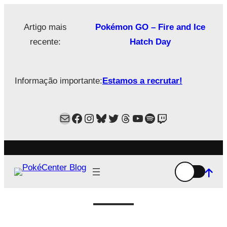
Saltar
para
Artigo mais
Pokémon GO – Fire and Ice
o
recente:
Hatch Day
conteúdo
Informação importante:
Estamos a recrutar!
Mail
Facebook
Instagram
Bluesky
Twitter
Estamos no Threads!
YouTube
Spotify
Twitch