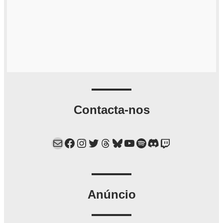
Contacta-nos
Mail
Facebook
Instagram
Twitter
Threads
Bluesky
YouTube
Spotify
Discord
Twitch
Anúncio