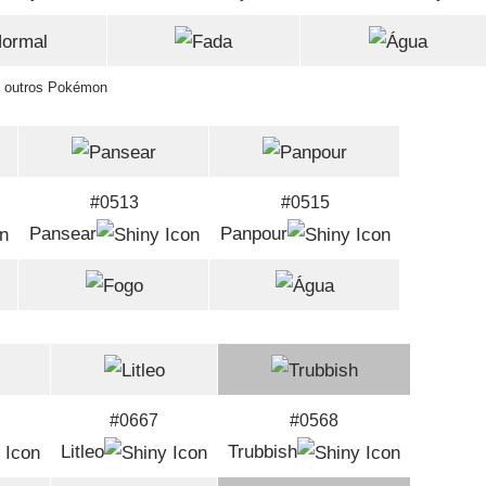
e outros Pokémon
#0513
#0515
Pansear
Panpour
#0667
#0568
Litleo
Trubbish