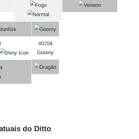
8
#0704
Goomy
atuais do Ditto