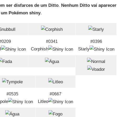
m ser disfarces de um Ditto
.
Nenhum Ditto vai aparecer
e um Pokémon shiny
.
#0209
#0341
#0396
l
Corphish
Starly
#0535
#0667
pole
Litleo