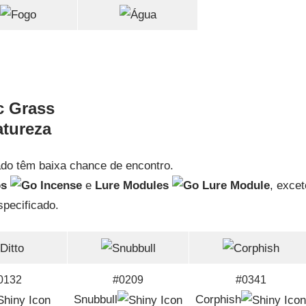
tureza
do têm baixa chance de encontro.
os
e
Lure Modules
, excet
specificado.
0132
#0209
#0341
Snubbull
Corphish