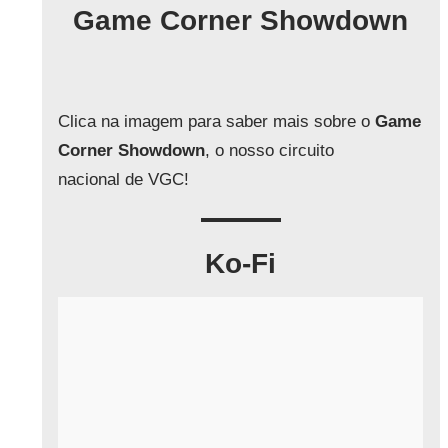
q
Game Corner Showdown
u
i
s
a
Clica na imagem para saber mais sobre o
Game
r
Corner Showdown
, o nosso circuito
nacional de VGC!
Ko-Fi