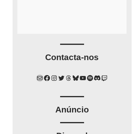
Contacta-nos
Mail
Facebook
Instagram
Twitter
Threads
Bluesky
YouTube
Spotify
Discord
Twitch
Anúncio