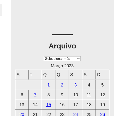
Arquivo
A
r
Março 2023
q
S
T
Q
Q
S
S
D
u
1
2
3
4
5
i
6
7
8
9
10
11
12
v
o
13
14
15
16
17
18
19
20
21
22
23
24
25
26