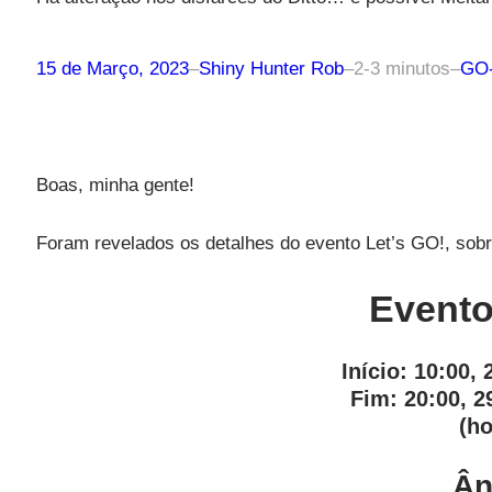
15 de Março, 2023
–
Shiny Hunter Rob
–
2-3 minutos
–
GO-
Boas, minha gente!
Foram revelados os detalhes do evento Let’s GO!, sob
Evento
Início:
10:00, 
Fim:
20:00, 2
(ho
Ân