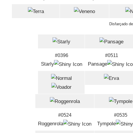
Disfarçado d
#0396
#0511
Starly
Pansage
#0524
#0535
Roggenrola
Tympole