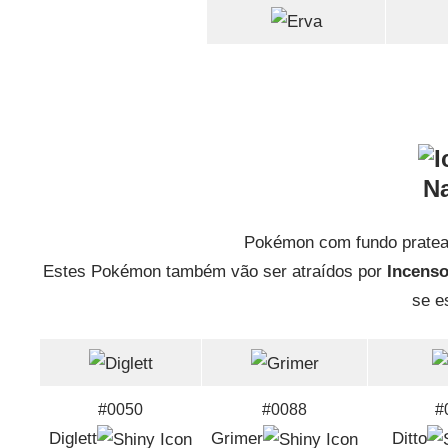
Na
Pokémon com fundo pratea
Estes Pokémon também vão ser atraídos por
Incens
se e
#0050
#0088
#
Diglett
Grimer
Ditto