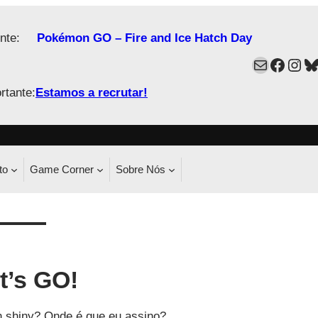
nte:
Pokémon GO – Fire and Ice Hatch Day
Mail
Faceb
Ins
B
rtante:
Estamos a recrutar!
to
Game Corner
Sobre Nós
t’s GO!
n shiny? Onde é que eu assino?