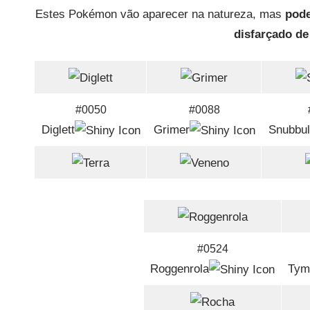
Estes Pokémon vão aparecer na natureza, mas
pode
disfarçado d
#0050
#0088
Diglett
Grimer
Snubbul
#0524
Roggenrola
Tym