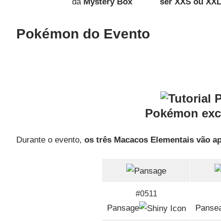
da
Mystery Box
ser XXS ou XX
Pokémon do Evento
Pokémon excl
Durante o evento,
os três Macacos Elementais vão a
#0511
Pansage
Panse