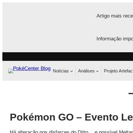
Saltar
para
Artigo mais rece
o
conteúdo
Informação impo
Notícias
Análises
Projeto Artefac
Pokémon GO – Evento Le
Há alteração nos disfarces do Ditto… e possível Melta