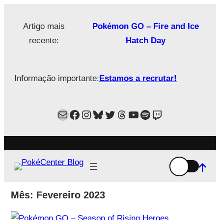
Saltar
para
Artigo mais
Pokémon GO – Fire and Ice
o
recente:
Hatch Day
conteúdo
Informação importante:
Estamos a recrutar!
Mail
Facebook
Instagram
Bluesky
Twitter
Estamos no Threads!
YouTube
Spotify
Twitch
Mês:
Fevereiro 2023