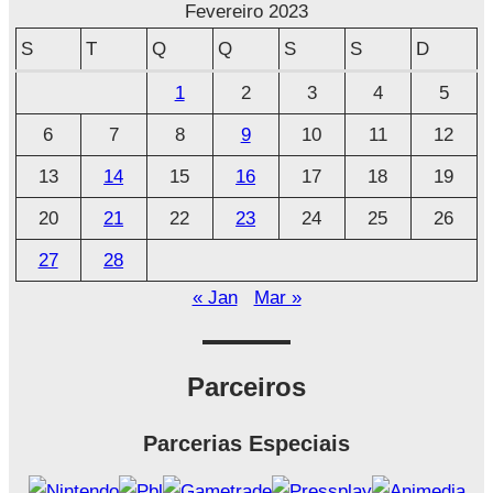
r
Fevereiro 2023
q
S
T
Q
Q
S
S
D
u
1
2
3
4
5
i
6
7
8
9
10
11
12
v
o
13
14
15
16
17
18
19
20
21
22
23
24
25
26
27
28
« Jan
Mar »
Parceiros
Parcerias Especiais