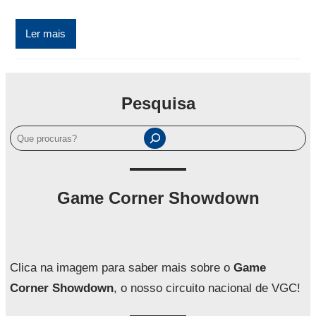
Ler mais
Pesquisa
P
e
s
q
Game Corner Showdown
u
i
s
a
Clica na imagem para saber mais sobre o
Game
r
Corner Showdown
, o nosso circuito nacional de VGC!