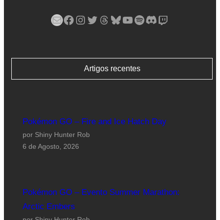
Mail
Facebook
Instagram
Twitter
Threads
Bluesky
YouTube
Spotify
Discord
Twitch
Artigos recentes
Pokémon GO – Fire and Ice Hatch Day
por Shiny Hunter Rob
6 de Agosto, 2026
Pokémon GO – Evento Summer Marathon:
Arctic Embers
por Shiny Hunter Rob