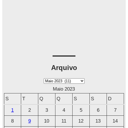
Arquivo
A
r
Maio 2023
q
S
T
Q
Q
S
S
D
u
1
2
3
4
5
6
7
i
8
9
10
11
12
13
14
v