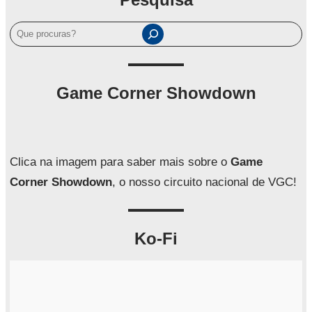
P
e
s
q
Game Corner Showdown
u
i
s
a
Clica na imagem para saber mais sobre o
Game
r
Corner Showdown
, o nosso circuito nacional de VGC!
Ko-Fi