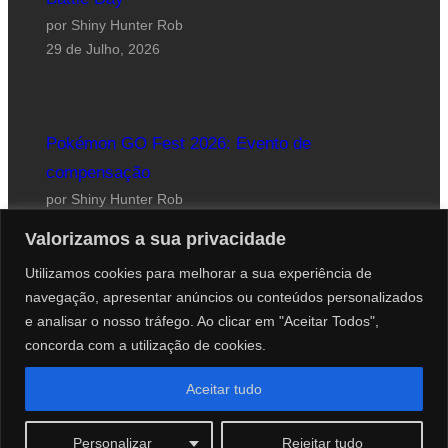
por Shiny Hunter Rob
29 de Julho, 2026
Pokémon GO Fest 2026: Evento de
compensação
por Shiny Hunter Rob
24 de Julho, 2026
Valorizamos a sua privacidade
Utilizamos cookies para melhorar a sua experiência de
navegação, apresentar anúncios ou conteúdos personalizados
e analisar o nosso tráfego. Ao clicar em "Aceitar Todos",
concorda com a utilização de cookies.
Website desenhado por Roberto Coutinho
Aceitar tudo
© 2012-2026 PokéCenter Blog
Personalizar
Rejeitar tudo