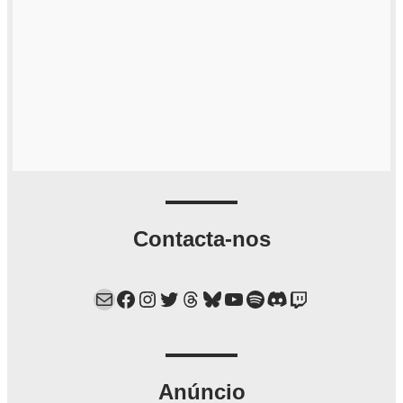
Contacta-nos
Mail
Facebook
Instagram
Twitter
Threads
Bluesky
YouTube
Spotify
Discord
Twitch
Anúncio