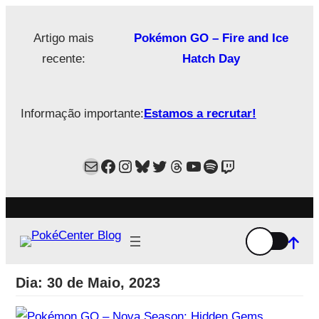
Saltar
para
Artigo mais
Pokémon GO – Fire and Ice
o
recente:
Hatch Day
conteúdo
Informação importante:
Estamos a recrutar!
Mail
Facebook
Instagram
Bluesky
Twitter
Estamos no Threads!
YouTube
Spotify
Twitch
Dia:
30 de Maio, 2023