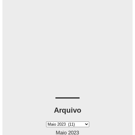
Arquivo
A
r
Maio 2023