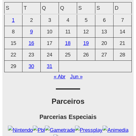
q
S
T
Q
Q
S
S
D
u
1
2
3
4
5
6
7
i
8
9
10
11
12
13
14
v
o
15
16
17
18
19
20
21
22
23
24
25
26
27
28
29
30
31
« Abr
Jun »
Parceiros
Parcerias Especiais