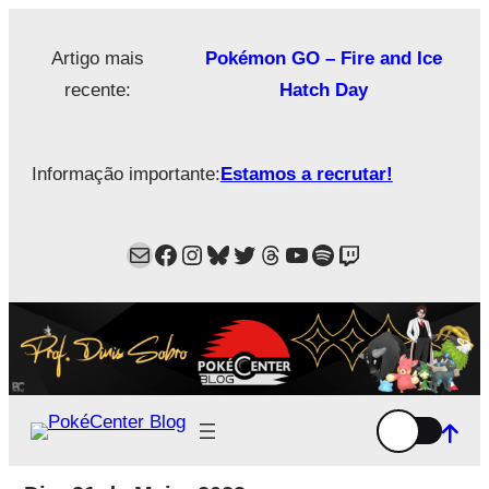
Saltar
para
Artigo mais
Pokémon GO – Fire and Ice
o
recente:
Hatch Day
conteúdo
Informação importante:
Estamos a recrutar!
Mail
Facebook
Instagram
Bluesky
Twitter
Estamos no Threads!
YouTube
Spotify
Twitch