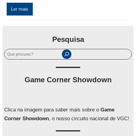
Ler mais
Pesquisa
P
e
s
q
Game Corner Showdown
u
i
s
a
Clica na imagem para saber mais sobre o
Game
r
Corner Showdown
, o nosso circuito nacional de VGC!