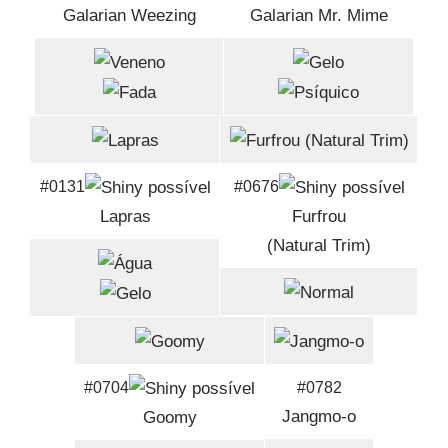
Galarian Weezing
Galarian Mr. Mime
#0131
#0676
Lapras
Furfrou
(Natural Trim)
#0704
#0782
Jangmo-o
Goomy