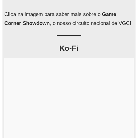
s
a
Clica na imagem para saber mais sobre o
Game
r
Corner Showdown
, o nosso circuito nacional de VGC!
Ko-Fi