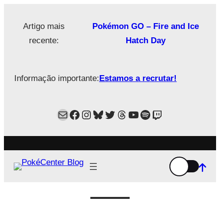
Saltar
para
Artigo mais
Pokémon GO – Fire and Ice
o
recente:
Hatch Day
conteúdo
Informação importante:
Estamos a recrutar!
Mail
Facebook
Instagram
Bluesky
Twitter
Estamos no Threads!
YouTube
Spotify
Twitch