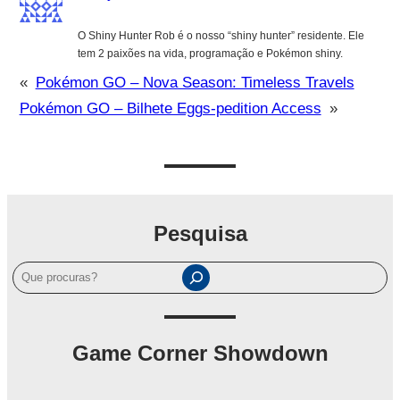
O Shiny Hunter Rob é o nosso “shiny hunter” residente. Ele
tem 2 paixões na vida, programação e Pokémon shiny.
«
Pokémon GO – Nova Season: Timeless Travels
Pokémon GO – Bilhete Eggs-pedition Access
»
Pesquisa
P
e
s
q
Game Corner Showdown
u
i