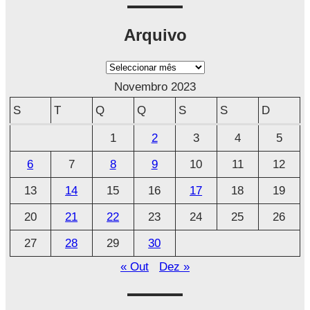
Arquivo
A
r
Novembro 2023
q
S
T
Q
Q
S
S
D
u
1
2
3
4
5
i
6
7
8
9
10
11
12
v
o
13
14
15
16
17
18
19
20
21
22
23
24
25
26
27
28
29
30
« Out
Dez »