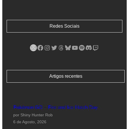
Redes Sociais
Mail
Facebook
Instagram
Twitter
Threads
Bluesky
YouTube
Spotify
Discord
Twitch
Artigos recentes
Pokémon GO – Fire and Ice Hatch Day
por Shiny Hunter Rob
6 de Agosto, 2026