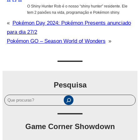
O Shiny Hunter Rob é o nosso “shiny hunter” residente. Ele
tem 2 paixões na vida, programação e Pokémon shiny.
«
Pokémon Day 2024: Pokémon Presents anunciado
para dia 27/2
Pokémon GO – Season World of Wonders
»
Pesquisa
P
e
s
q
Game Corner Showdown
u
i