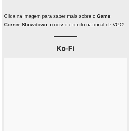
s
a
Clica na imagem para saber mais sobre o
Game
r
Corner Showdown
, o nosso circuito nacional de VGC!
Ko-Fi