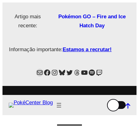
Saltar
para
Artigo mais
Pokémon GO – Fire and Ice
o
recente:
Hatch Day
conteúdo
Informação importante:
Estamos a recrutar!
Mail
Facebook
Instagram
Bluesky
Twitter
Estamos no Threads!
YouTube
Spotify
Twitch