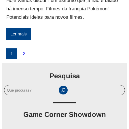
Hoje vamos discutir um assunto que já não é falado
há imenso tempo: Filmes da franquia Pokémon!
Potenciais ideias para novos filmes.
Ler mais
1
2
Pesquisa
P
e
s
q
Game Corner Showdown
u
i