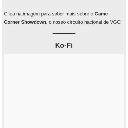
s
a
Clica na imagem para saber mais sobre o
Game
r
Corner Showdown
, o nosso circuito nacional de VGC!
Ko-Fi