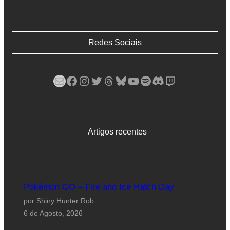
Redes Sociais
Mail
Facebook
Instagram
Twitter
Threads
Bluesky
YouTube
Spotify
Discord
Twitch
Artigos recentes
Pokémon GO – Fire and Ice Hatch Day
por Shiny Hunter Rob
6 de Agosto, 2026