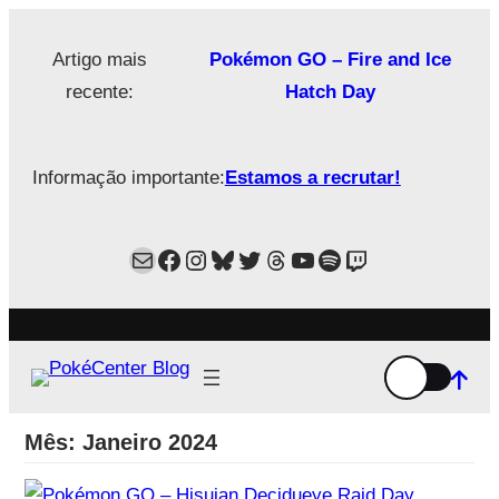
Saltar
para
Artigo mais
Pokémon GO – Fire and Ice
o
recente:
Hatch Day
conteúdo
Informação importante:
Estamos a recrutar!
Mail
Facebook
Instagram
Bluesky
Twitter
Estamos no Threads!
YouTube
Spotify
Twitch
Mês:
Janeiro 2024