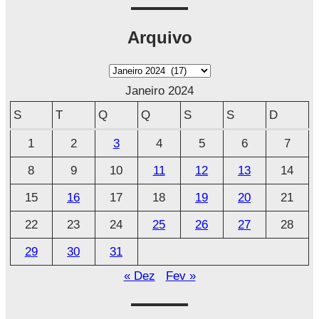
Arquivo
A
r
Janeiro 2024
q
S
T
Q
Q
S
S
D
u
1
2
3
4
5
6
7
i
8
9
10
11
12
13
14
v
o
15
16
17
18
19
20
21
22
23
24
25
26
27
28
29
30
31
« Dez
Fev »