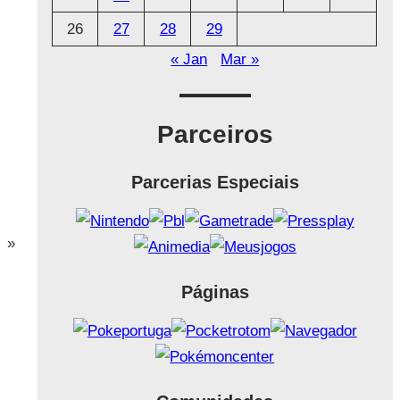
26
27
28
29
« Jan
Mar »
Parceiros
Parcerias Especiais
»
Páginas