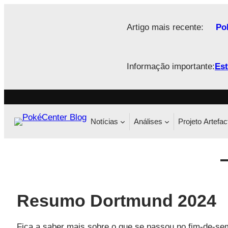
Saltar
para
Artigo mais recente:
Po
o
conteúdo
Informação importante:
Est
Notícias
Análises
Projeto Artefac
Resumo Dortmund 2024
Fica a saber mais sobre o que se passou no fim-de-s