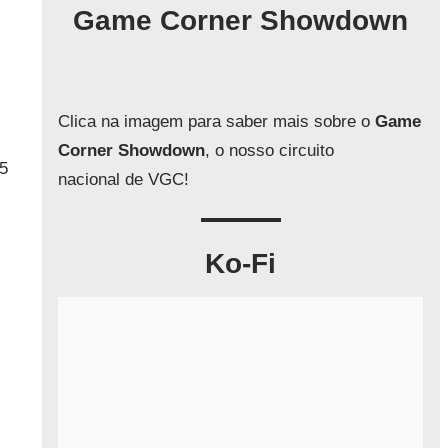
q
Game Corner Showdown
u
i
s
a
Clica na imagem para saber mais sobre o
Game
r
Corner Showdown
, o nosso circuito
5
nacional de VGC!
Ko-Fi