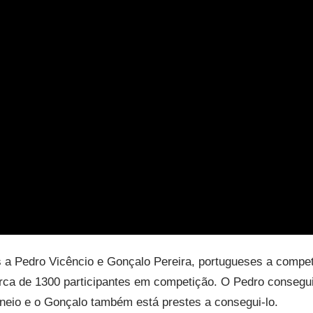
s a Pedro Vicêncio e Gonçalo Pereira, portugueses a compet
rca de 1300 participantes em competição. O Pedro consegu
rneio e o Gonçalo também está prestes a consegui-lo.