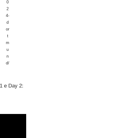
0
2
4-
d
or
t
m
u
n
d/
1 e Day 2: