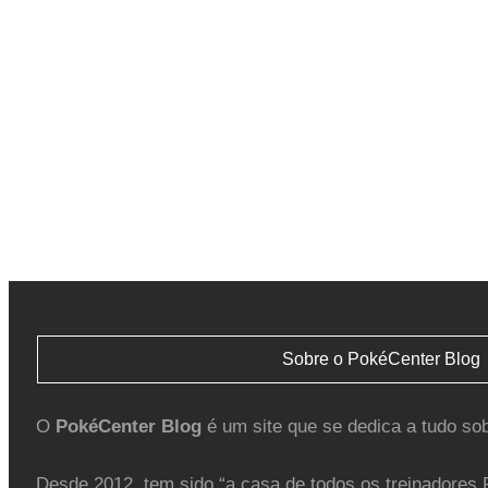
Sobre o PokéCenter Blog
O
PokéCenter Blog
é um site que se dedica a tudo so
Desde 2012, tem sido “a casa de todos os treinadores 