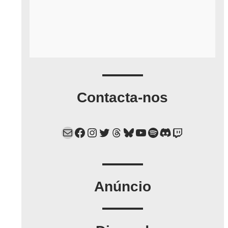
Contacta-nos
Mail
Facebook
Instagram
Twitter
Threads
Bluesky
YouTube
Spotify
Discord
Twitch
Anúncio