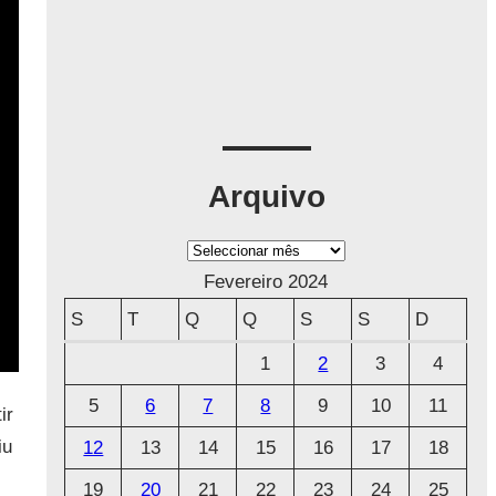
Arquivo
A
r
Fevereiro 2024
q
S
T
Q
Q
S
S
D
u
1
2
3
4
i
5
6
7
8
9
10
11
v
ir
o
iu
12
13
14
15
16
17
18
19
20
21
22
23
24
25