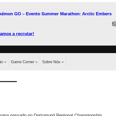
kémon GO – Evento Summer Marathon: Arctic Embers
M
amos a recrutar!
to
Game Corner
Sobre Nós
emana passado no Dortumund Regional Championship.