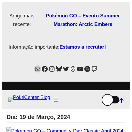
Saltar
para
Artigo mais
Pokémon GO – Evento Summer
o
recente:
Marathon: Arctic Embers
conteúdo
Informação importante:
Estamos a recrutar!
Mail
Facebook
Instagram
Bluesky
Twitter
Estamos no Threads!
YouTube
Spotify
Twitch
Dia:
19 de Março, 2024