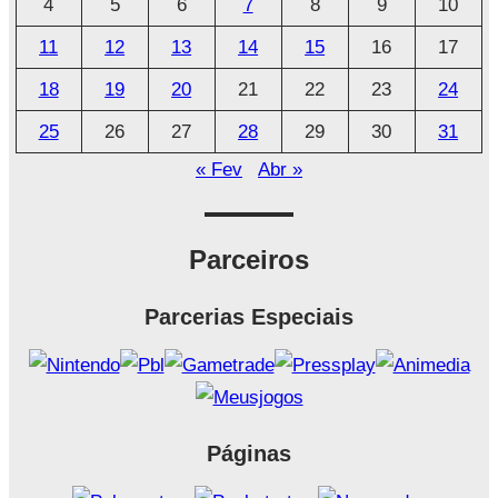
4
5
6
7
8
9
10
v
o
11
12
13
14
15
16
17
18
19
20
21
22
23
24
25
26
27
28
29
30
31
« Fev
Abr »
Parceiros
Parcerias Especiais
Páginas