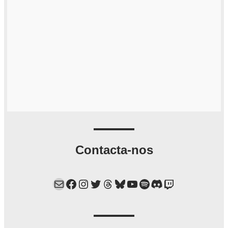
Contacta-nos
Mail
Facebook
Instagram
Twitter
Threads
Bluesky
YouTube
Spotify
Discord
Twitch