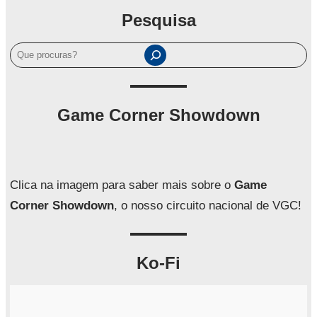
Pesquisa
P
e
s
q
Game Corner Showdown
u
i
s
a
Clica na imagem para saber mais sobre o
Game
r
Corner Showdown
, o nosso circuito nacional de VGC!
Ko-Fi