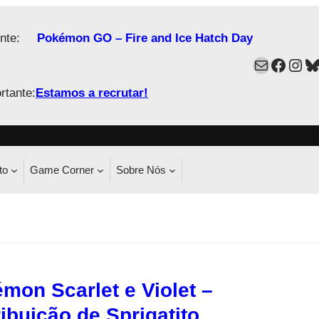
nte:
Pokémon GO – Fire and Ice Hatch Day
Mail
Faceb
Ins
B
rtante:
Estamos a recrutar!
to
Game Corner
Sobre Nós
mon Scarlet e Violet –
ribuição de Sprigatito