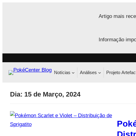
Saltar
para
Artigo mais rece
o
conteúdo
Informação impo
Notícias
Análises
Projeto Artefac
Dia:
15 de Março, 2024
Poké
Dist