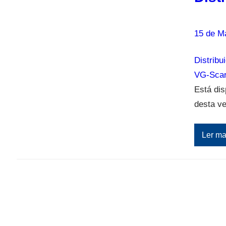
15 de M
Distribu
VG-Scarl
Está dis
desta ve
Ler ma