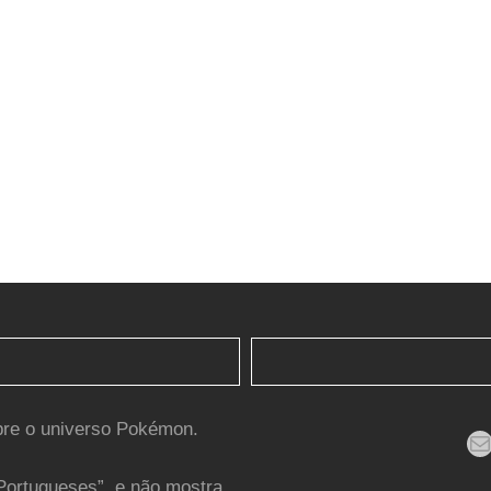
bre o universo Pokémon.
Mail
Portugueses”, e não mostra