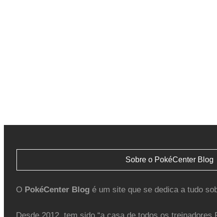
Sobre o PokéCenter Blog
O
PokéCenter Blog
é um site que se dedica a tudo so
Desde 2012, tem sido “a casa de todos os treinadores 