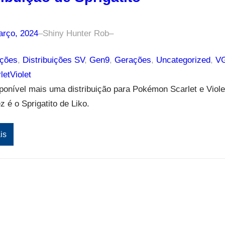
arço, 2024
–
Shiny Hunter Rob
–
ições
, 
Distribuições SV
, 
Gen9
, 
Gerações
, 
Uncategorized
, 
V
etViolet
ponível mais uma distribuição para Pokémon Scarlet e Viole
z é o Sprigatito de Liko.
is