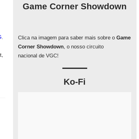
q
Game Corner Showdown
u
i
s
a
G
, 
Clica na imagem para saber mais sobre o
Game
r
Corner Showdown
, o nosso circuito
t,
nacional de VGC!
Ko-Fi