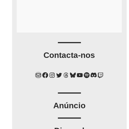
Contacta-nos
Mail
Facebook
Instagram
Twitter
Threads
Bluesky
YouTube
Spotify
Discord
Twitch
Anúncio