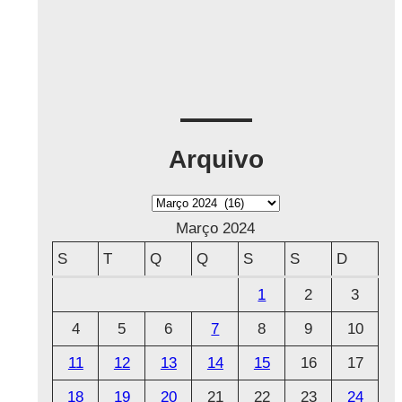
Arquivo
A
r
Março 2024
q
S
T
Q
Q
S
S
D
u
1
2
3
i
4
5
6
7
8
9
10
v
o
11
12
13
14
15
16
17
18
19
20
21
22
23
24