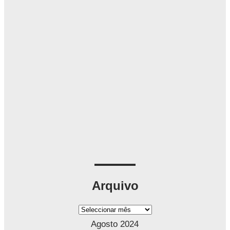
Arquivo
A
r
Agosto 2024