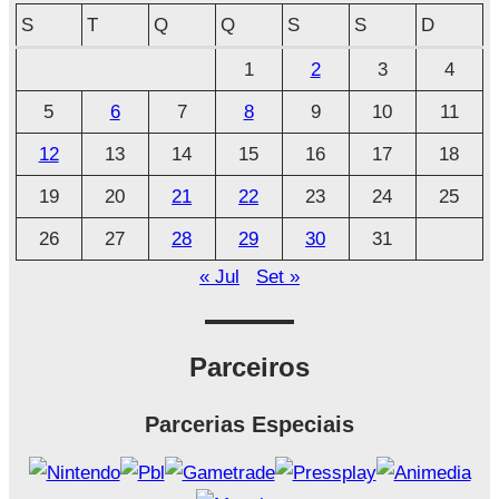
q
S
T
Q
Q
S
S
D
u
1
2
3
4
i
5
6
7
8
9
10
11
v
o
12
13
14
15
16
17
18
19
20
21
22
23
24
25
26
27
28
29
30
31
« Jul
Set »
Parceiros
Parcerias Especiais