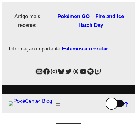
Saltar
para
Artigo mais
Pokémon GO – Fire and Ice
o
recente:
Hatch Day
conteúdo
Informação importante:
Estamos a recrutar!
Mail
Facebook
Instagram
Bluesky
Twitter
Estamos no Threads!
YouTube
Spotify
Twitch