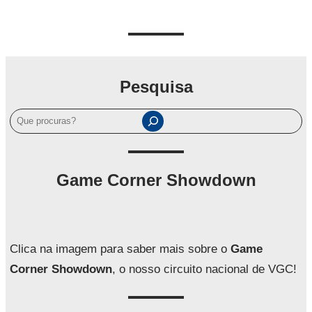
Pesquisa
P
e
s
q
Game Corner Showdown
u
i
s
a
Clica na imagem para saber mais sobre o
Game
r
Corner Showdown
, o nosso circuito nacional de VGC!