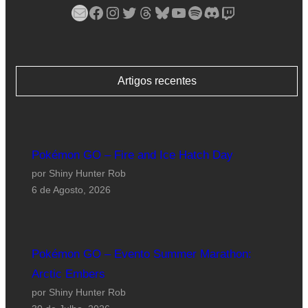
Mail
Facebook
Instagram
Twitter
Threads
Bluesky
YouTube
Spotify
Discord
Twitch
Artigos recentes
Pokémon GO – Fire and Ice Hatch Day
por Shiny Hunter Rob
6 de Agosto, 2026
Pokémon GO – Evento Summer Marathon:
Arctic Embers
por Shiny Hunter Rob