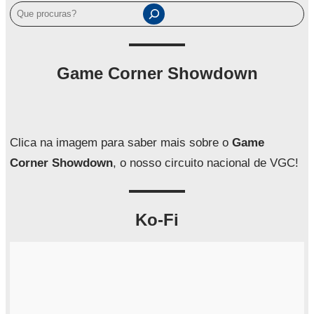
P
e
s
q
Game Corner Showdown
u
i
s
a
Clica na imagem para saber mais sobre o
Game
r
Corner Showdown
, o nosso circuito nacional de VGC!
Ko-Fi