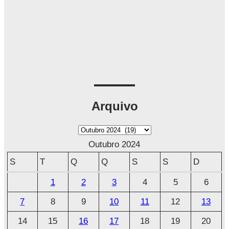
Arquivo
A
r
Outubro 2024
q
S
T
Q
Q
S
S
D
u
1
2
3
4
5
6
i
7
8
9
10
11
12
13
v
o
14
15
16
17
18
19
20