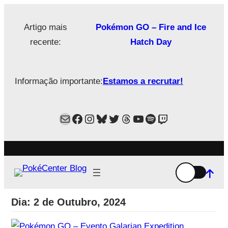
Saltar
para
Artigo mais
Pokémon GO – Fire and Ice
o
recente:
Hatch Day
conteúdo
Informação importante:
Estamos a recrutar!
Mail
Facebook
Instagram
Bluesky
Twitter
Estamos no Threads!
YouTube
Spotify
Twitch
Dia:
2 de Outubro, 2024