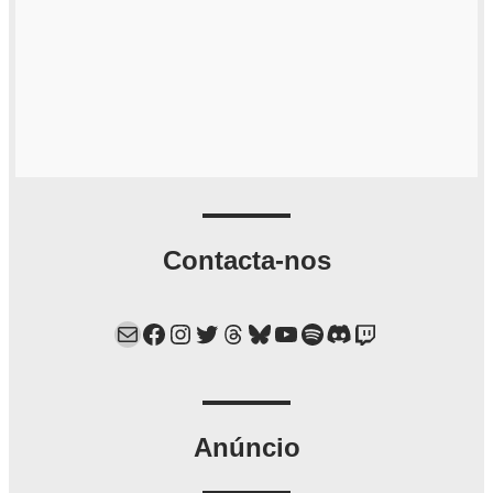
Contacta-nos
Mail
Facebook
Instagram
Twitter
Threads
Bluesky
YouTube
Spotify
Discord
Twitch
Anúncio