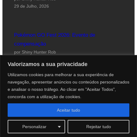
29 de Julho, 2026
Pokémon GO Fest 2026: Evento de
compensação
por Shiny Hunter Rob
24 de Julho, 2026
Valorizamos a sua privacidade
Utilizamos cookies para melhorar a sua experiência de
navegação, apresentar anúncios ou conteúdos personalizados
e analisar o nosso tráfego. Ao clicar em "Aceitar Todos",
concorda com a utilização de cookies.
Website desenhado por Roberto Coutinho
Aceitar tudo
© 2012-2026 PokéCenter Blog
Personalizar
Rejeitar tudo