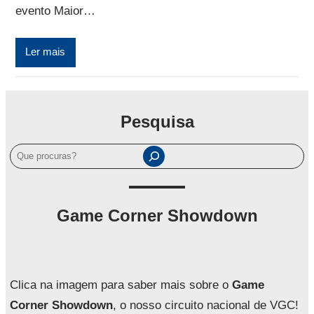
evento Maior…
Ler mais
Pesquisa
P
e
s
q
Game Corner Showdown
u
i
s
a
Clica na imagem para saber mais sobre o
Game
r
Corner Showdown
, o nosso circuito nacional de VGC!