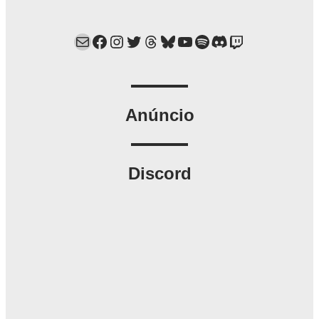
Mail
Facebook
Instagram
Twitter
Threads
Bluesky
YouTube
Spotify
Discord
Twitch
Anúncio
Discord