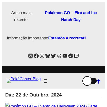
Saltar
para
Artigo mais
Pokémon GO – Fire and Ice
o
recente:
Hatch Day
conteúdo
Informação importante:
Estamos a recrutar!
Mail
Facebook
Instagram
Bluesky
Twitter
Estamos no Threads!
YouTube
Spotify
Twitch
Dia:
22 de Outubro, 2024