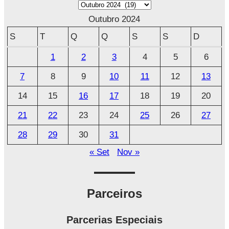
A
r
Outubro 2024
q
S
T
Q
Q
S
S
D
u
1
2
3
4
5
6
i
7
8
9
10
11
12
13
v
o
14
15
16
17
18
19
20
21
22
23
24
25
26
27
28
29
30
31
« Set
Nov »
Parceiros
Parcerias Especiais