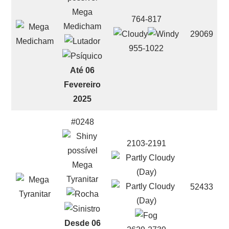
Mega
764-817
Medicham
29069
955-1022
Até 06
Fevereiro
2025
#0248
2103-2191
Mega
Tyranitar
52433
Desde 06