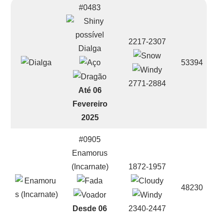
#0483
2217-2307
Dialga
53394
2771-2884
Até 06
Fevereiro
2025
#0905
Enamorus
(Incarnate)
1872-1957
48230
Desde 06
2340-2447