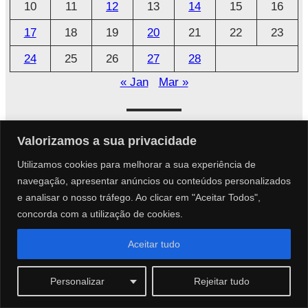
o
10
11
12
13
14
15
16
17
18
19
20
21
22
23
24
25
26
27
28
« Jan
Mar »
Parceiros
Valorizamos a sua privacidade
Utilizamos cookies para melhorar a sua experiência de
Parcerias Especiais
navegação, apresentar anúncios ou conteúdos personalizados
e analisar o nosso tráfego. Ao clicar em "Aceitar Todos",
concorda com a utilização de cookies.
Aceitar tudo
Páginas
Personalizar
Rejeitar tudo