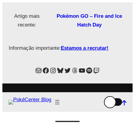
Saltar
para
Artigo mais
Pokémon GO – Fire and Ice
o
recente:
Hatch Day
conteúdo
Informação importante:
Estamos a recrutar!
Mail
Facebook
Instagram
Bluesky
Twitter
Estamos no Threads!
YouTube
Spotify
Twitch