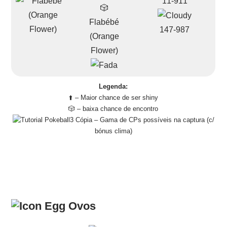
11-911
🎲
Flabébé
147-987
(Orange
Flower)
Legenda:
⬆️ – Maior chance de ser shiny
🎲 – baixa chance de encontro
– Gama de CPs possíveis na captura (c/
bónus clima)
Ovos