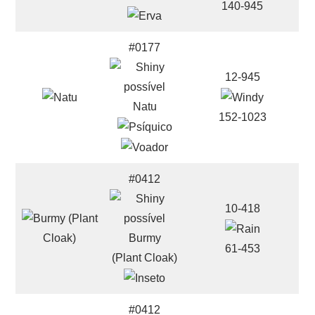
140-945
#0177
12-945
Natu
152-1023
#0412
10-418
Burmy
61-453
(Plant Cloak)
#0412