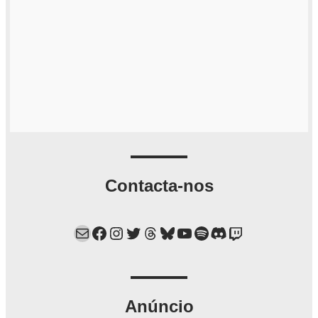
Contacta-nos
Mail
Facebook
Instagram
Twitter
Threads
Bluesky
YouTube
Spotify
Discord
Twitch
Anúncio