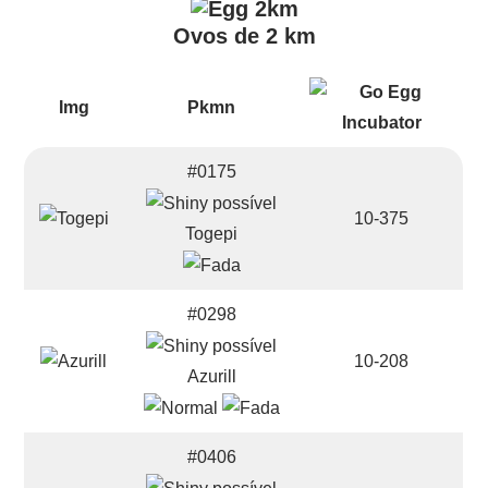
Ovos de 2 km
Img
Pkmn
#0175
10-375
Togepi
#0298
10-208
Azurill
#0406