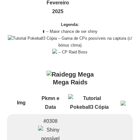
Fevereiro
2025
Legenda:
⬆️ – Maior chance de ser shiny
– Gama de CPs possíveis na captura (c/
bónus clima)
– CP Raid Boss
Mega Raids
Pkmn e
Img
Data
#0308