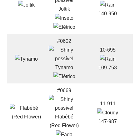
Joltik
140-950
#0602
10-695
Tynamo
109-753
#0669
11-911
Flabébé
147-987
(Red Flower)