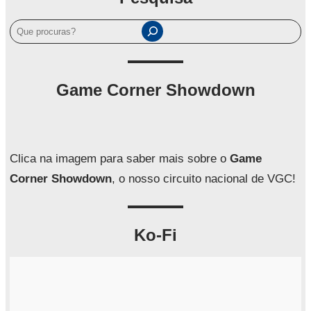
P
e
s
q
Game Corner Showdown
u
i
s
a
Clica na imagem para saber mais sobre o
Game
r
Corner Showdown
, o nosso circuito nacional de VGC!
Ko-Fi