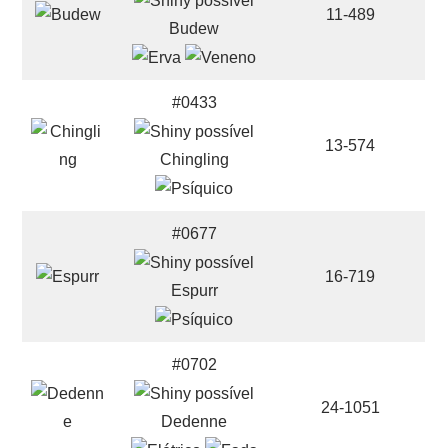
11-489
Budew
#0433
13-574
Chingling
#0677
16-719
Espurr
#0702
24-1051
Dedenne