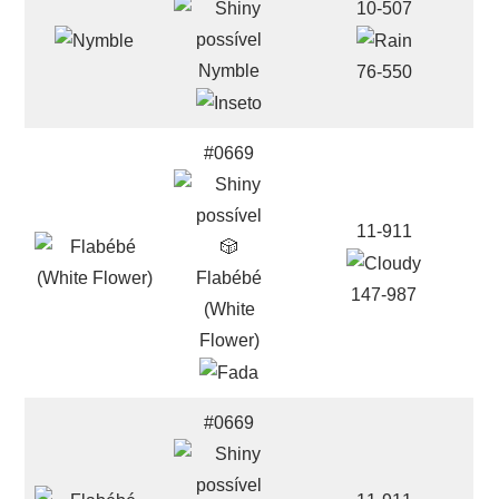
10-507
Nymble
76-550
#0669
11-911
🎲
Flabébé
147-987
(White
Flower)
#0669