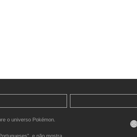
bre o universo Pokémon.
Mail
Portugueses”, e não mostra