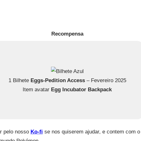
Recompensa
1 Bilhete
Eggs-Pedition Access
– Fevereiro 2025
Item avatar
Egg Incubator Backpack
ar pelo nosso
Ko-fi
se nos quiserem ajudar, e contem com o
o mundo Pokémon.