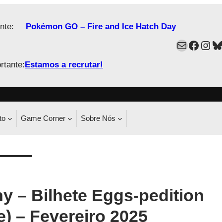
nte:
Pokémon GO – Fire and Ice Hatch Day
Mail
Faceb
Ins
B
rtante:
Estamos a recrutar!
to
Game Corner
Sobre Nós
 – Bilhete Eggs-pedition
) – Fevereiro 2025