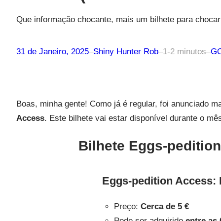
Que informação chocante, mais um bilhete para choca
31 de Janeiro, 2025
–
Shiny Hunter Rob
–
1-2 minutos
–
GO
Boas, minha gente! Como já é regular, foi anunciado m
Access
. Este bilhete vai estar disponível durante o m
Bilhete
Eggs-peditio
Eggs-pedition Access: 
Preço:
Cerca de 5 €
Pode ser adquirido
entre as 