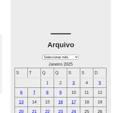
Arquivo
A
r
Janeiro 2025
q
S
T
Q
Q
S
S
D
u
1
2
3
4
5
i
6
7
8
9
10
11
12
v
o
13
14
15
16
17
18
19
20
21
22
23
24
25
26