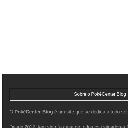
Sobre o PokéCenter Blog
O
PokéCenter Blog
é um site que se dedica a tudo so
Desde 2012, tem sido “a casa de todos os treinadores 