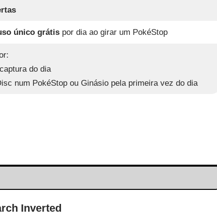
ertas
uso único grátis
por dia ao girar um PokéStop
or:
 captura do dia
Disc num PokéStop ou Ginásio pela primeira vez do dia