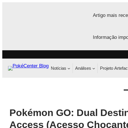
Saltar
para
Artigo mais rece
o
conteúdo
Informação impo
Notícias
Análises
Projeto Artefac
Pokémon GO: Dual Destiny
Access (Acesso Chocante