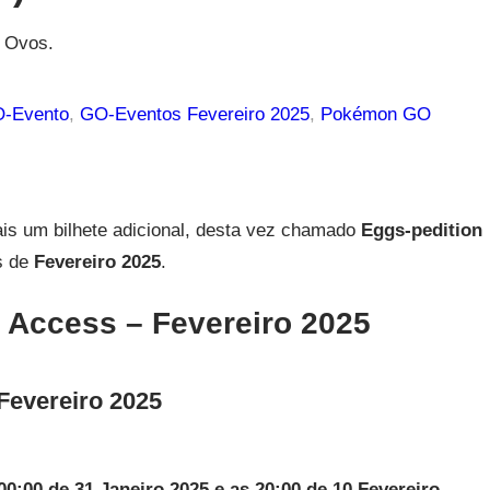
r Ovos.
-Evento
, 
GO-Eventos Fevereiro 2025
, 
Pokémon GO
ais um bilhete adicional, desta vez chamado
Eggs-pedition
ês de
Fevereiro 2025
.
n Access
– Fevereiro 2025
Fevereiro
2025
00:00 de 31 Janeiro 2025 e as 20:00 de 10 Fevereiro