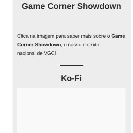
q
Game Corner Showdown
u
i
s
a
Clica na imagem para saber mais sobre o
Game
r
Corner Showdown
, o nosso circuito
nacional de VGC!
Ko-Fi